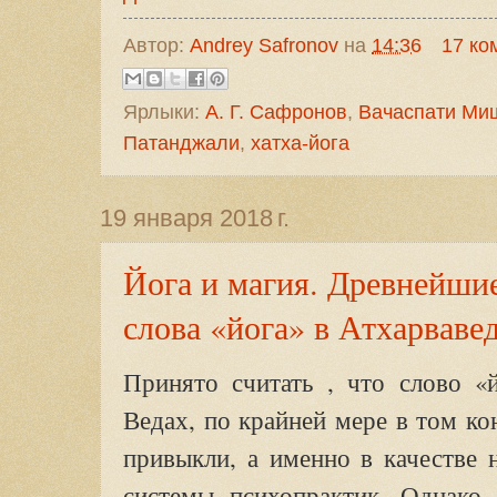
Автор:
Andrey Safronov
на
14:36
17 ко
Ярлыки:
А. Г. Сафронов
,
Вачаспати Ми
Патанджали
,
хатха-йога
19 января 2018 г.
Йога и магия. Древнейши
слова «йога» в Атхарвавед
Принято считать , что слово «й
Ведах, по крайней мере в том ко
привыкли, а именно в качестве 
системы психопрактик. Однако,