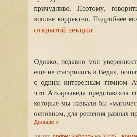
причудливо. Поэтому, говори
вполне корректно. Подробнее м
открытой лекции
.
Однако, недавно моя уверенност
еще не говорилось в Ведах, поша
с одним интересным гимном А
что Атхарваведа представляла с
которые мы назвали бы «магичес
основном, для решения разных п
Дальше »
Автор:
Andrey Safronov
на
20:25
Комме