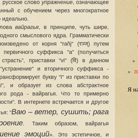
, русское слово
упражнение
, означающее
анный с обучением через многократное
о идеально.
слова
вайрагья
, в принципе, чуть шире,
 одного смыслового ядра. Грамматически
произведено от корня "rañj" (रञ्ज्) путем
 первичного суффикса "а" (получиться
 страсть", приставки "vi" (वि) в данном
 "устранение" и вторичного суффикса -
►
2
 трансформирует букву "i" из приставки по
i
", и образует из слова абстрактное
Я н
ого рода - вайрагья. Что то примерно
ости". В интернете встречается и другое
Ваю – ветер, сушить; рага
ья: "
роение
. Таким образом, вайрагья
шение эмоций
». Это эстетичное, и