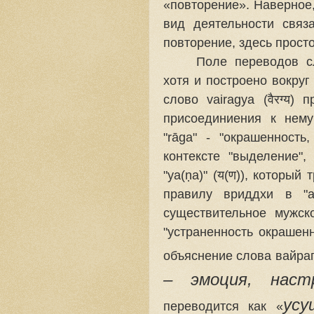
«повторение». Наверное
вид деятельности связ
повторение, здесь прост
Поле переводов 
хотя и построено вокруг
слово vairagya (वैरग्य) 
присоединиения к нему
"rāga" - "окрашенность,
контексте "выделение",
"ya(ṇa)" (य(ण)), который
правилу вриддхи в "
a
существительное мужск
"устраненность окрашенн
объяснение слова вайраг
– эмоция, наст
усу
переводится как «