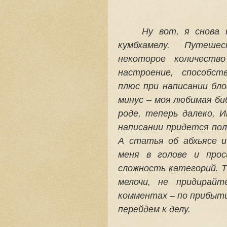
Ну вот, я снова 
кумбхамелу. Путеше
некоторое количеств
настроение, способст
плюс при написании бл
минус – моя любимая би
роде, теперь далеко, 
написании придется пол
А статья об абхьясе и
меня в голове и прос
сложность категорий. Т
мелочи, не придирайт
комментах – по прибыти
перейдем к делу.