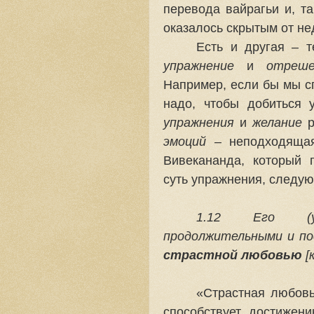
перевода вайрагьи и, та
оказалось скрытым от не
Есть и другая – 
упражнение
и
отреше
Например, если бы мы сп
надо, чтобы добиться 
упражнения
и
желание
р
эмоций
– неподходящая 
Вивекананда, который 
суть упражнения, следу
1.12 Его (уп
продолжительными и по
страстной любовью
[
«Страстная любовь
способствует достижен