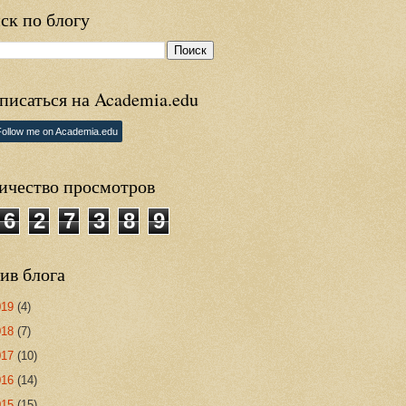
ск по блогу
писаться на Academia.edu
Follow me on Academia.edu
ичество просмотров
6
2
7
3
8
9
ив блога
019
(4)
018
(7)
017
(10)
016
(14)
015
(15)