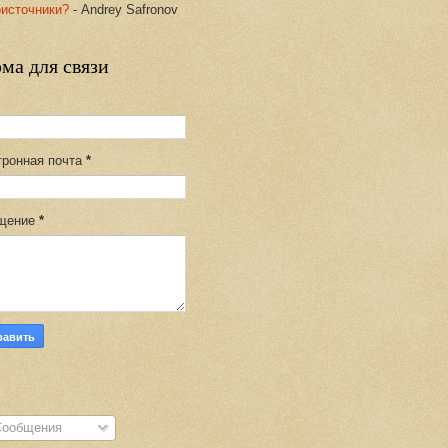
оисточники?
- Andrey Safronov
ма для связи
тронная почта
*
щение
*
S
ообщения