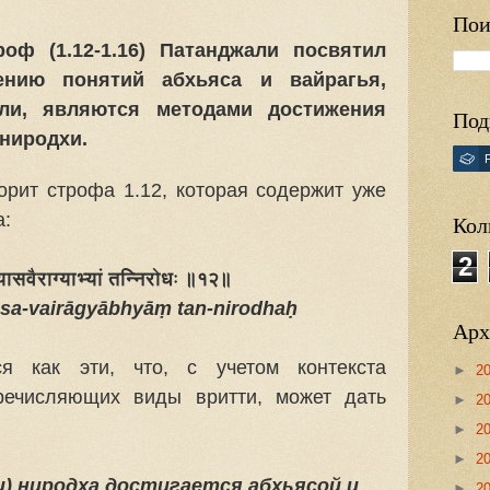
Пои
оф (1.12-1.16) Патанджали посвятил
ению понятий абхьяса и вайрагья,
ли, являются методами достижения
Под
-ниродхи.
орит строфа 1.12, которая содержит уже
а:
Кол
2
यासवैराग्याभ्यां तन्निरोधः ॥१२॥
āsa-vairāgyābhyāṃ tan-nirodhaḥ
Арх
 как эти, что, с учетом контекста
►
2
речисляющих виды вритти, может дать
►
2
►
2
►
2
и) ниродха достигается абхьясой и
►
2