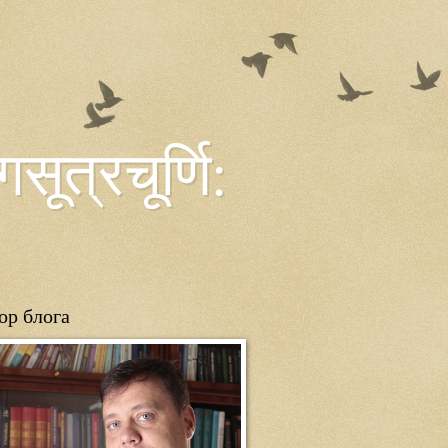
त्रचूर्णि:
ор блога