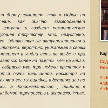
на борту самолета, лечу в Индию на
ствие, как обычно, высвобождает
о времени и создает романтическое
вующее творчеству, что, безусловно,
ога. Однако тут же актуализировался и
блиотека, вероятно, уникальная в своем
Кар
Интернет в Индии есть не везде и при
агаться более на память, чем на книги.
Сод
 вайрагье уже три недели крутится у
Read
ится быть написанной, несмотря на
Andr
ак что если я ошибусь в деталях или по
Andr
есь, а доброжелательно ) пишите в
Andr
и домой перепроверю и исправлю. Итак,