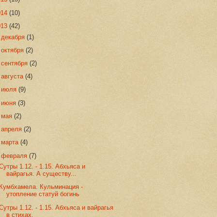
014
(10)
013
(42)
►
декабря
(1)
►
октября
(2)
►
сентября
(2)
►
августа
(4)
►
июля
(9)
►
июня
(3)
►
мая
(2)
►
апреля
(2)
►
марта
(4)
▼
февраля
(7)
Сутры 1.12. - 1.15. Абхьяса и
вайрагья. А существу...
Кумбхамела. Кульминация -
утопление статуй богинь
Сутры 1.12. - 1.15. Абхьяса и вайрагья
в стихах.