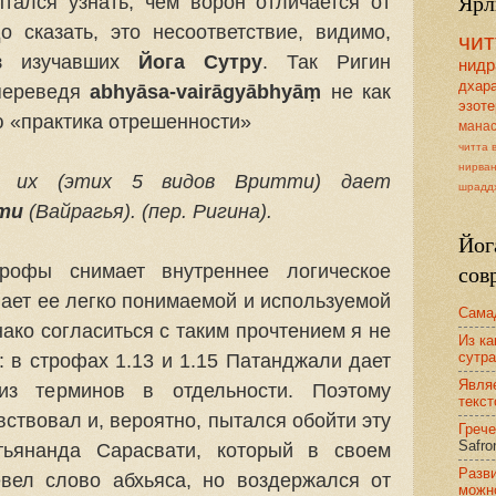
Ярл
тался узнать, чем ворон отличается от
о сказать, это несоответствие, видимо,
чит
из изучавших
Йога Сутру
. Так Ригин
нидр
дхар
 переведя
abhyāsa-vairāgyābhyāṃ
не как
эзоте
ию «практика отрешенности»
мана
читта 
нирва
ие их (этих 5 видов Вритти) дает
шрадд
ти
(Вайрагья). (пер. Ригина).
Йог
сов
рофы снимает внутреннее логическое
ает ее легко понимаемой и используемой
Сама
нако согласиться с таким прочтением я не
Из ка
сутра
: в строфах 1.13 и 1.15 Патанджали дает
Явля
из терминов в отдельности. Поэтому
текс
вствовал и, вероятно, пытался обойти эту
Грече
Safro
ьянанда Сарасвати, который в своем
Разви
вел слово абхьяса, но воздержался от
можн