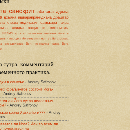
ыки
та
санскрит
абхьяса
аджна
а
дхьяна
ишварапранидхана
драштар
ана
клеша
медитация
самскара
чакра
рика
авидья
защитные механизмы
с
нияма
архетип
истинные желания
йога –
вритти ниродха
йоготерапия
мантра йога
мокша
на
определение йоги
пранаяма
хатха йога
ха
а сутра: комментарий
ременного практика.
дхи в санкхье
- Andrey Safronov
ких фрагментов состоит Йога-
- Andrey Safronov
ется ли Йога-сутра целостным
том?
- Andrey Safronov
ские корни Хатха-йоги???
- Andrey
nov
вается ли Йога? Или во всем ли
о положиться на