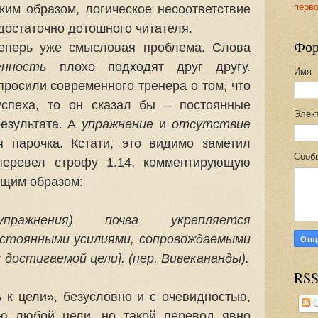
перв
ким образом, логическое несоответствие
достаточно дотошного читателя.
Фор
теперь уже смысловая проблема. Слова
нность
плохо подходят друг другу.
Имя
росили современного тренера о том, что
успеха, то он сказал бы – постоянные
Элек
езультата. А
упражнение
и
отсутствие
парочка. Кстати, это видимо заметил
Сооб
перевел строфу 1.14, комментирующую
ющим образом:
ражнения) почва укрепляется
стоянными усилиями, сопровождаемыми
к достигаемой цели]. (пер. Вивекананды).
RS
 к цели», безусловно и с очевидностью,
С
ию любой цели, но такой перевод явно