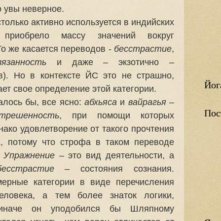
о увы неверное.
только активно используется в индийских
 приобрело массу значений вокруг
То же касается переводов -
бесстрастие
,
язанность
и даже – экзотично –
). Но в контексте ЙС это не страшно,
Йог
ет свое определение этой категории.
алось бы, все ясно:
абхьяса
и
вайрагья
–
Пос
трешенность
, при помощи которых
нако удовлетворение от такого прочтения
х, потому что строфа в таком переводе
.
Упражнение
– это вид деятельности, а
бесстрастие
– состояния сознания.
мерные категории в виде перечисления
еловека, а тем более знаток логики,
 иначе он уподобился бы Шляпному