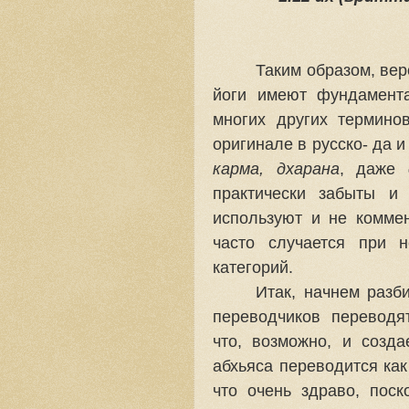
Таким образом, веро
йоги имеют фундамента
многих других термино
оригинале в русско- да и
карма, дхарана
, даже
практически забыты и 
используют и не коммен
часто случается при н
категорий.
Итак, начнем разб
переводчиков переводя
что, возможно, и созд
абхьяса переводится ка
что очень здраво, пос