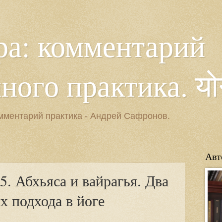
ра: комментарий
ого практика. योगसू
мментарий практика - Андрей Сафронов.
Авт
15. Абхьяса и вайрагья. Два
 подхода в йоге