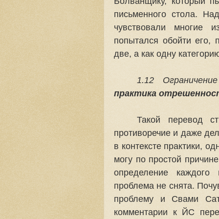
Болванщику, который пы
письменного стола. Над
чувствовали многие 
попытался обойти его,
две, а как одну категор
1.12 Ограничен
практика отрешеннос
Такой перевод ст
противоречие и даже дел
в контексте практики, од
могу по простой причине
определение каждого 
проблема не снята. Почу
проблему и Свами Сат
комментарии к ЙС пере