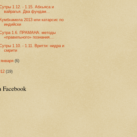
Сутры 1.12. - 1.15. Абхьяса и
вайрагья. Два фундам...
Кумбхамела 2013 или катарсис по
индийски
Сутра 1.6. ПРАМАНА: методы
«правильного» познания....
Сутры 1.10. - 1.11. Вритти: нидра и
смрити
►
января
(6)
012
(19)
а Facebook