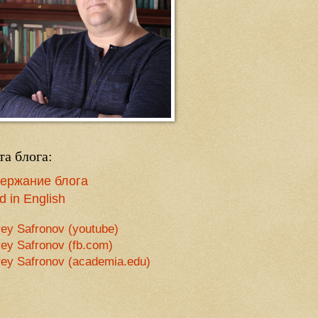
та блога:
ержание блога
 in English
ey Safronov (youtube)
ey Safronov (fb.com)
ey Safronov (academia.edu)