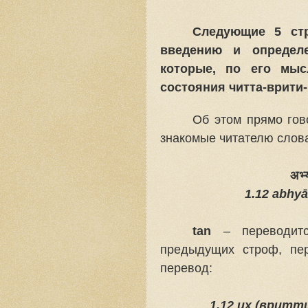
Следующие 5 стр
введению и определ
которые, по его мыс
состояния читта-врити
Об этом прямо гов
знакомые читателю слов
अभ्
1.12 abhy
tan
– переводится
предыдущих строф, пе
перевод:
1.12 их (вритт