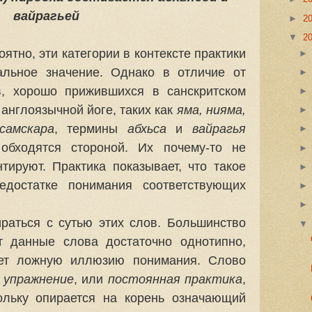
вайрагьей
►
2
▼
2
ятно, эти категории в контексте практики
льное значение. Однако в отличие от
в, хорошо прижившихся в санскритском
 англоязычной йоге, таких как
яма, нияма,
самскара
, термины
абхьса
и
вайрагья
обходятся стороной. Их почему-то не
тируют. Практика показывает, что такое
едостатке понимания соответствующих
ираться с сутью этих слов. Большинство
т данные слова достаточно однотипно,
ает ложную иллюзию понимания. Слово
к
упражнение
, или
постоянная практика
,
кольку опирается на корень означающий