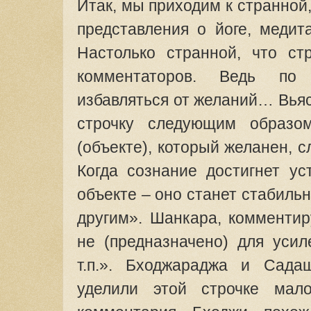
Итак, мы приходим к странной,
представления о йоге, медит
Настолько странной, что ст
комментаторов. Ведь по
избавляться от желаний… Вья
строчку следующим образо
(объекте), который желанен, с
Когда сознание достигнет ус
объекте – оно станет стабиль
другим». Шанкара, комментир
не (предназначено) для усил
т.п.». Бходжараджа и Сада
уделили этой строчке мал