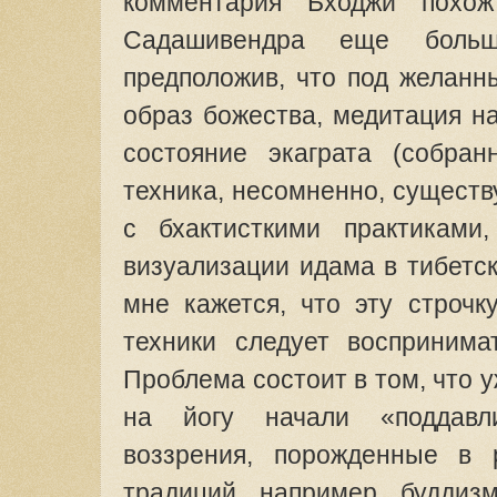
комментария Бходжи похож
Садашивендра еще больш
предположив, что под желанн
образ божества, медитация н
состояние экаграта (собран
техника, несомненно, существу
с бхактисткими практиками
визуализации идама в тибетс
мне кажется, что эту строч
техники следует воспринима
Проблема состоит в том, что 
на йогу начали «поддавли
воззрения, порожденные в 
традиций, например, буддиз