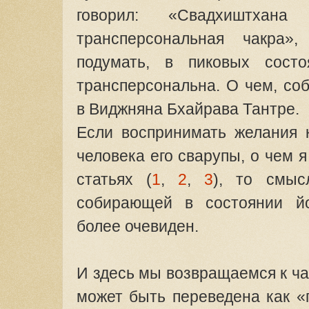
говорил: «Свадхиштхана
трансперсональная чакра»
подумать, в пиковых сост
трансперсональна. О чем, соб
в Виджняна Бхайрава Тантре.
Если воспринимать желания 
человека его сварупы, о чем 
статьях (
1
,
2
,
3
), то смыс
собирающей в состоянии й
более очевиден.
И здесь мы возвращаемся к час
может быть переведена как «