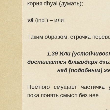
корня dhyai (думать);
vā
(ind.) – или.
Таким образом, строчка перев
1.39 Или (устойчивос
достигается благодаря дх
над [подобным] ж
Немного смущает частичка y
пока понять смысл без нее.