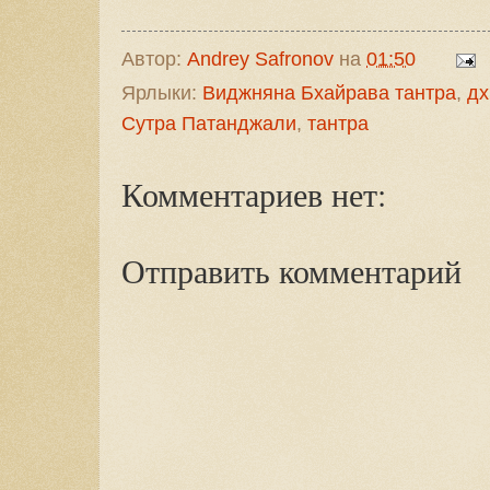
Автор:
Andrey Safronov
на
01:50
Ярлыки:
Виджняна Бхайрава тантра
,
дх
Сутра Патанджали
,
тантра
Комментариев нет:
Отправить комментарий