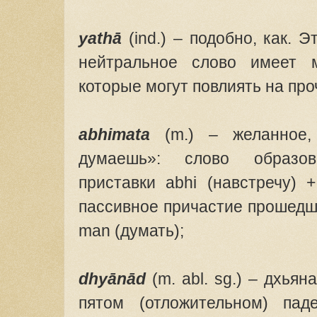
yathā
(ind.) – подобно, как. Э
нейтральное слово имеет 
которые могут повлиять на про
abhimata
(m.) – желанное,
думаешь»: слово образ
приставки abhi (навстречу) 
пассивное причастие прошедш
man (думать);
dhyānād
(m. abl. sg.) – дхья
пятом (отложительном) пад