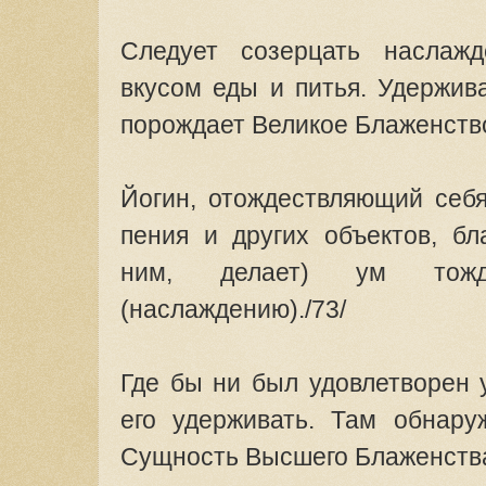
Следует созерцать наслажд
вкусом еды и питья. Удержив
порождает Великое Блаженство
Йогин, отождествляющий себ
пения и других объектов, бл
ним, делает) ум тожд
(наслаждению)./73/
Где бы ни был удовлетворен 
его удерживать. Там обнару
Сущность Высшего Блаженства