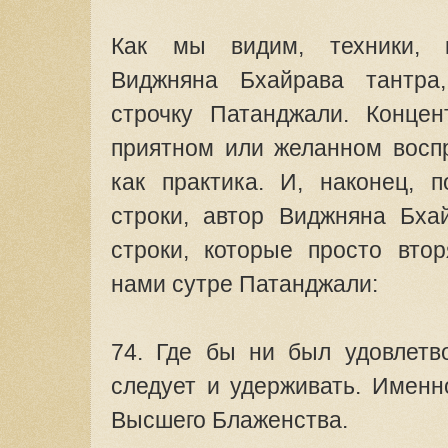
Как мы видим, техники, к
Виджняна Бхайрава тантра
строчку Патанджали. Концен
приятном или желанном восп
как практика. И, наконец, 
строки, автор Виджняна Бха
строки, которые просто вто
нами сутре Патанджали:
74. Где бы ни был удовлетв
следует и удерживать. Именн
Высшего Блаженства.