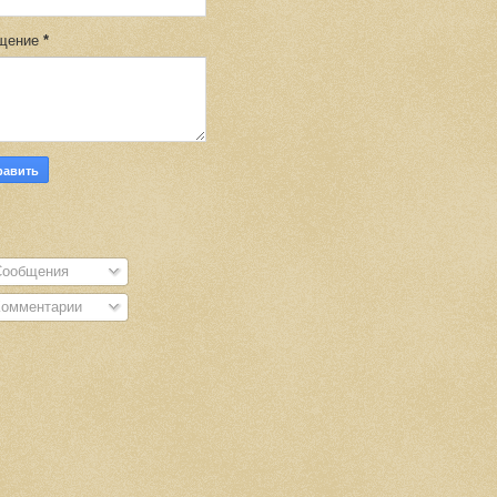
щение
*
S
ообщения
омментарии