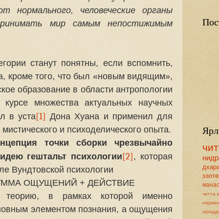
от нормального, человеческие органы
Пос
принимать мир самым непостижимым
егории станут понятны, если вспомнить,
а, кроме того, что был «новым видящим»,
ское образование в области антропологии
 курсе множества актуальных научных
[1]
л в уста
Дона Хуана и применил для
Ярл
 мистического и психоделического опыта.
онцепция точки сборки чрезвычайно
чит
[2]
идею гештальт психологии
, которая
нидр
дхар
ле Вундтовской психологии
эзоте
УММА ОЩУЩЕНИЙ + ДЕЙСТВИЕ
мана
 теорию, в рамках которой именно
читта 
нирва
новным элементом познания, а ощущения
шрадд