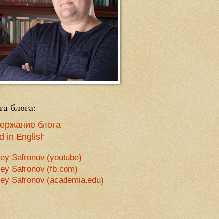
та блога:
ержание блога
 in English
ey Safronov (youtube)
ey Safronov (fb.com)
ey Safronov (academia.edu)