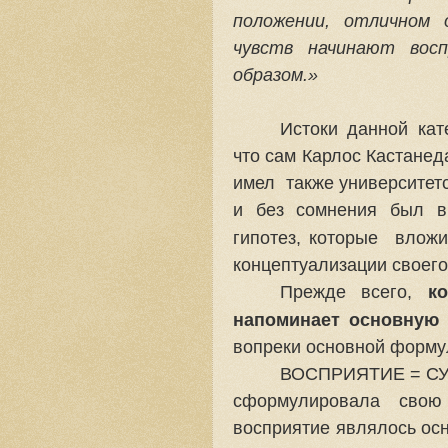
положении, отличном 
чувств начинают вос
образом.»
Истоки данной кат
что cам Карлос Кастанед
имел
также университет
и без сомнения был в
гипотез, которые
вложи
концептуализации своего
Прежде всего,
к
напоминает основную 
вопреки основной форму
ВОСПРИЯТИЕ = С
сформулировала свою
восприятие являлось ос