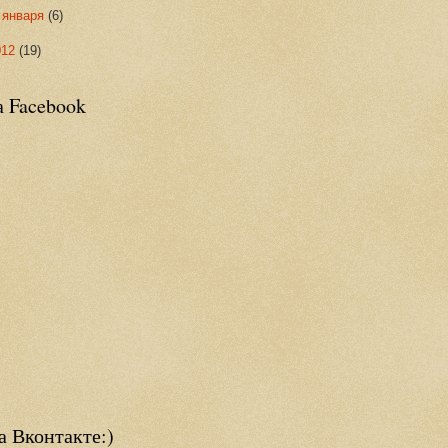
►
января
(6)
012
(19)
а Facebook
а Вконтакте:)