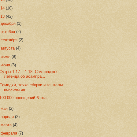
014
(10)
013
(42)
►
декабря
(1)
►
октября
(2)
►
сентября
(2)
►
августа
(4)
►
июля
(9)
▼
июня
(3)
Сутры 1.17. - 1.18. Сампраджня.
Легенда об асампра...
Самадхи, точка сборки и гештальт
психология
100 000 посещений блога
►
мая
(2)
►
апреля
(2)
►
марта
(4)
►
февраля
(7)