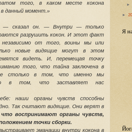
ьтатом того, в каком месте кокона
 в данный момент.»
►
2
, — сказал он. — Внутри — только
Я н
раются разрушить кокон. И этот факт
 независимо от того, воины мы или
лько новые видящие могут в этом
емятся видеть. И, перемещая точку
ниманию того, что тайна заключена в
 не столько в том, что именно мы
лько в том, что заставляет нас
бе: наши органы чувств способны
одно. Так считают видящие. Они верят в
 что воспринимают органы чувств,
положением точки сборки.
Йог
 выстраивает эманации внутри кокона в