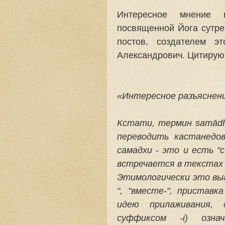
Интересное мнение в
посвященной Йога сутре
постов, создателем э
Александрович. Цитирую
«Интересное разъяснени
Кстати, термин
samādh
переводить кастанедов
самадхи - это и есть "
встречается в текстах 
Этимологически это выг
", "вместе-", приставка
идею прилаживания,
суффиксом -i) означ