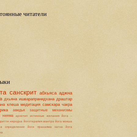
тоянные читатели
ыки
та
санскрит
абхьяса
аджна
а
дхьяна
ишварапранидхана
драштар
ана
клеша
медитация
самскара
чакра
рика
авидья
защитные механизмы
с
нияма
архетип
истинные желания
йога –
вритти ниродха
йоготерапия
мантра йога
мокша
на
определение йоги
пранаяма
хатха йога
ха