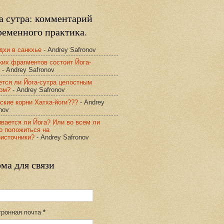
а сутра: комментарий
ременного практика.
дхи в санкхье
- Andrey Safronov
ких фрагментов состоит Йога-
- Andrey Safronov
ется ли Йога-сутра целостным
том?
- Andrey Safronov
ские корни Хатха-йоги???
- Andrey
nov
вается ли Йога? Или во всем ли
о положиться на
оисточники?
- Andrey Safronov
ма для связи
тронная почта
*