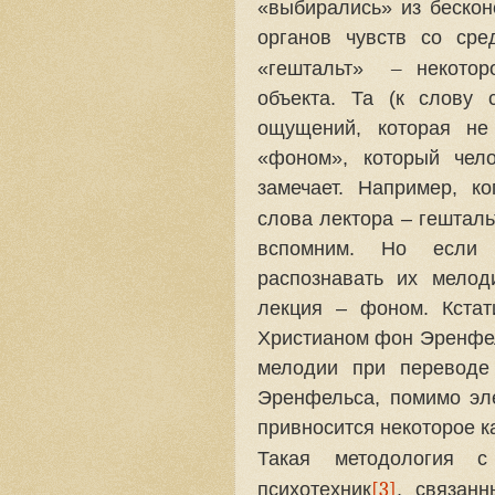
«выбирались» из бескон
органов чувств со сре
–
«гештальт»
некоторо
объекта.
Та (к слову с
ощущений, которая не 
«фоном», который чел
замечает. Например, к
слова лектора – гешталь
вспомним. Но если 
распознавать их мелод
лекция – фоном. Кстат
Христианом фон Эренфе
мелодии при переводе
Эренфельса, помимо эл
привносится некоторое к
Такая методология с
[3]
психотехник
, связан