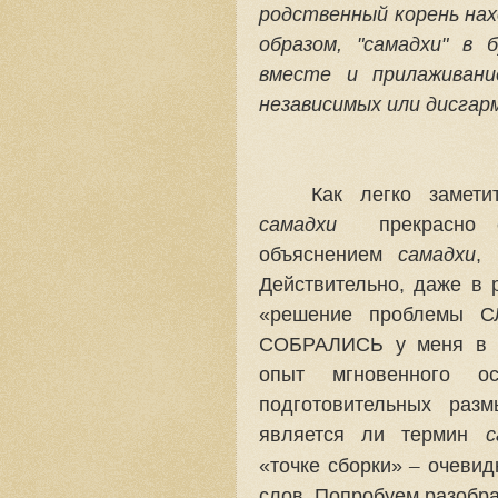
родственный корень нах
образом, "самадхи" в 
вместе и прилаживани
независимых или дисгар
Как легко замети
самадхи
прекрасно 
объяснением
самадхи
, 
Действительно, даже в 
«решение проблемы С
СОБРАЛИСЬ у меня в г
опыт мгновенного о
подготовительных раз
является ли термин
с
–
«точке сборки»
очевидн
слов. Попробуем разобра