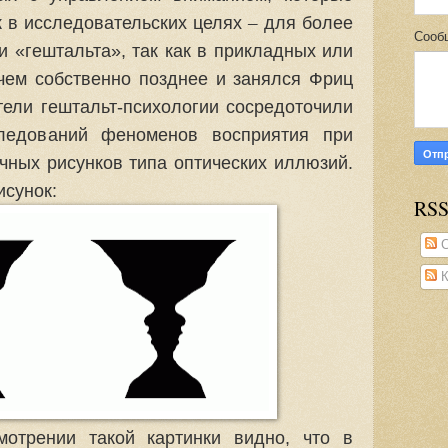
–
к в исследовательских целях
для более
Сооб
и «гештальта», так как в прикладных или
(чем собственно позднее и занялся Фриц
тели гештальт-психологии сосредоточили
ледований феноменов восприятия при
чных рисунков типа оптических иллюзий.
сунок:
RS
С
К
отрении такой картинки видно, что в