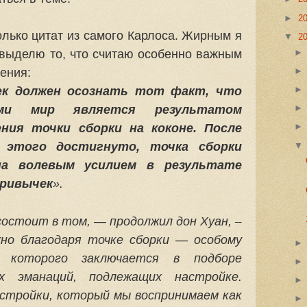
►
2
лько цитат из самого Карлоса. Жирным я
▼
2
выделю то, что считаю особенно важным
ения:
век должен осознать тот факт, что
ами мир является результатом
ния точки сборки на коконе. После
е этого достигнуто, точка сборки
а волевым усилием в результате
привычек
».
–
остоит в том, — продолжил дон Хуан,
но благодаря точке сборки — особому
я которого заключается в подборе
х эманаций, подлежащих настройке.
стройки, который мы воспринимаем как