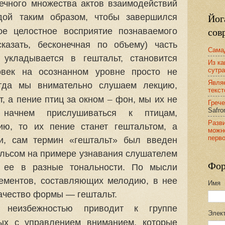
ечного множества актов взаимодействий
Йог
дой таким образом, чтобы завершился
сов
е целостное восприятие познаваемого
казать, бесконечная по объему) часть
Сама
укладывается в гештальт, становится
Из ка
сутра
овек на осознанном уровне просто не
Явля
огда мы внимательно слушаем лекцию,
текс
–
т, а пение птиц за окном
фон,
мы их не
Грече
Safro
начнем прислушиваться к птицам,
Разви
ию, то их пение станет гештальтом, а
можн
перв
и, сам термин «гештальт» был введен
льсом на примере узнавания слушателем
Фор
 ее в разные тональности. По мысли
ементов, составляющих мелодию, в нее
Имя
ачество формы — гештальт.
 неизбежностью приводит к группе
Элек
ных с управлением вниманием, которые