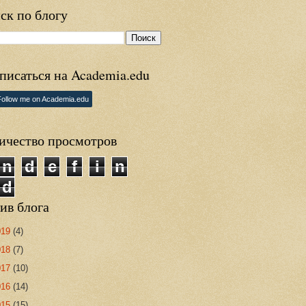
ск по блогу
писаться на Academia.edu
Follow me on Academia.edu
ичество просмотров
n
d
e
f
i
n
d
ив блога
019
(4)
018
(7)
017
(10)
016
(14)
015
(15)