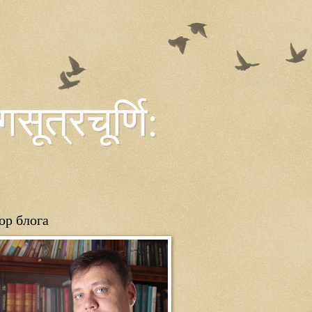
त्रचूर्णि:
ор блога