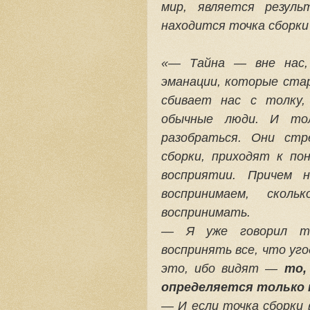
мир, является резул
находится точка сборки
«— Тайна — вне нас
эманации, которые ста
сбивает нас с толку,
обычные люди. И то
разобраться. Они стр
сборки, приходят к по
восприятии. Причем
воспринимаем, ско
воспринимать.
— Я уже говорил те
воспринять все, что уг
это, ибо видят —
то,
определяется только 
— И если точка сборки