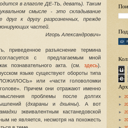
одится в глаголе ДЕ-ТЬ, девать). Таким
Пои
буквальном смысле - это складывание
е друг к другу разрозненных, прежде
монирующих частей.
Под
Игорь Александрович»
ть, приведенное разъяснение термина
согласуется с
предлагаемым мной
Кол
как познавательного акта. (см.
здесь
).
u
русском языке существуют обороты типа
e
ЛОЖИЛОСЬ» или «части головоломки
Арх
олове». Причем они отражают именно
смысления проблемы после долгих
►
2
мышлений (
дхараны
и
дхьяны
). А вот
►
2
амадхи
эквивалентным кастанедовской
►
2
ым не является, несмотря на похожесть
►
2
ться в теме.
►
2