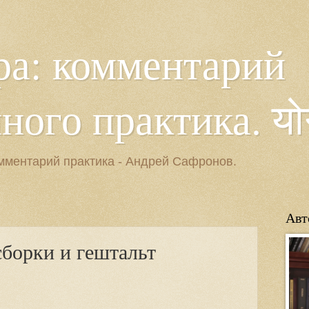
ра: комментарий
ого практика. योगसू
мментарий практика - Андрей Сафронов.
Авт
сборки и гештальт