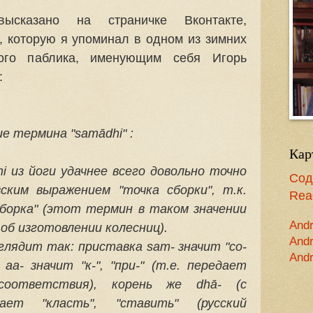
ысказано на страничке Вконтакте,
, которую я упоминал в одном из зимних
того паблика, именующим себя Игорь
:
е термина "samādhi" :
Кар
i
из йоги удачнее всего довольно точно
Сод
ским выражением "точка сборки", т.к.
Read
сборка" (этот термин в таком значении
Andr
об изготовлении колесниц).
Andr
лядит так: приставка sam- значит "со-
Andr
 aa- значит "к-", "при-" (т.е. передает
 соответствия), корень же
dhā
- (с
ает "класть", "ставить" (русский