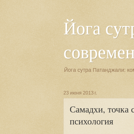
Йога сут
современн
Йога сутра Патанджали: ко
23 июня 2013 г.
Самадхи, точка 
психология