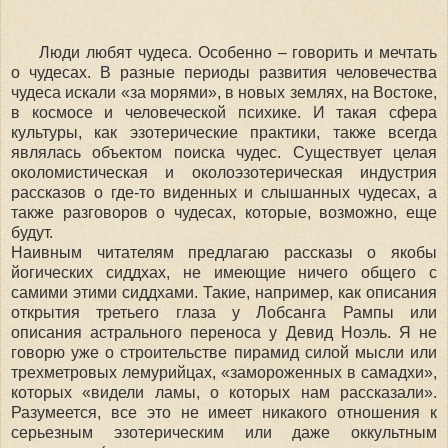
Люди любят чудеса. Особенно
–
говорить и мечтать
о чудесах. В разные периоды развития человечества
чудеса искали «за морями», в новых землях, на Востоке,
в космосе и человеческой психике. И такая сфера
культуры, как эзотерические практики, также всегда
являлась объектом поиска чудес. Существует целая
околомистическая и околоэзотерическая индустрия
рассказов о где-то виденных и слышанных чудесах, а
также разговоров о чудесах, которые, возможно, еще
будут.
Наивным читателям предлагаю рассказы о якобы
йогических сиддхах, не имеющие ничего общего с
самими этими сиддхами. Такие, например, как описания
открытия третьего глаза у Лобсанга Рампы или
описания астрального переноса у Девид Ноэль. Я не
говорю уже о строительстве пирамид силой мысли или
трехметровых лемурийцах, «замороженных в самадхи»,
которых «видели ламы, о которых нам рассказали».
Разумеется, все это не имеет никакого отношения к
серьезным эзотерическим или даже оккультным