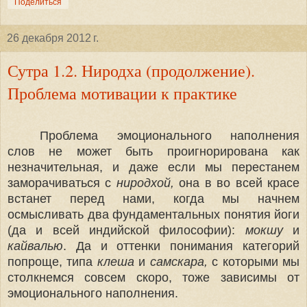
Поделиться
26 декабря 2012 г.
Сутра 1.2. Ниродха (продолжение).
Проблема мотивации к практике
Проблема эмоционального наполнения
слов не может быть проигнорирована как
незначительная, и даже если мы перестанем
заморачиваться с
ниродхой,
она в во всей красе
встанет перед нами, когда мы начнем
осмысливать два фундаментальных понятия йоги
(да и всей индийской философии):
мокшу
и
кайвалью
. Да и оттенки понимания категорий
попроще, типа
клеша
и
самскара,
с которыми мы
столкнемся совсем скоро, тоже зависимы от
эмоционального наполнения.