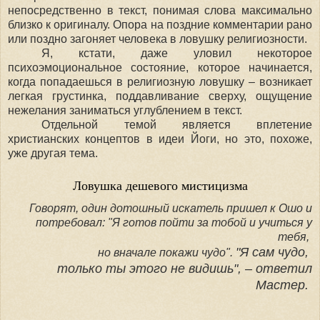
непосредственно в текст, понимая слова максимально
близко к оригиналу. Опора на поздние комментарии рано
или поздно загоняет человека в ловушку религиозности.
Я, кстати, даже уловил некоторое
психоэмоциональное состояние, которое начинается,
когда попадаешься в религиозную ловушку
–
возникает
легкая грустинка, поддавливание сверху, ощущение
нежелания заниматься углублением в текст.
Отдельной темой является вплетение
христианских концептов в идеи Йоги, но это, похоже,
уже другая тема.
Ловушка дешевого мистицизма
Говорят, один дотошный искатель пришел к Ошо и
потребовал: "Я готов пойти за тобой и учиться у
тебя,
"Я сам чудо,
но вначале покажи чудо".
только ты этого не видишь", –
ответил
Мастер.