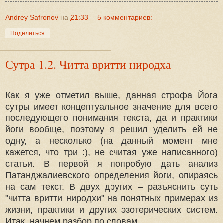
Andrey Safronov
на
21:33
5 комментариев:
Поделиться
Сутра 1.2. Читта вритти ниродха
Как я уже отметил выше, данная строфа Йога
сутры имеет концептуальное значение для всего
последующего понимания текста, да и практики
йоги вообще, поэтому я решил уделить ей не
одну, а несколько (на данный момент мне
кажется, что три :), не считая уже написанного)
статьи. В первой я попробую дать анализ
Патанджалиевского определения йоги, опираясь
на сам текст. В двух других – разъяснить суть
"читта вритти ниродхи" на понятных примерах из
жизни, практики и других эзотерических систем.
Итак, начнем разбор по словам.