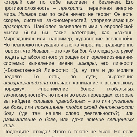
который сам по себе пассивен и безличен. Его
противоположность
–
пракрити
, первичная энергия
мира.
Ишвара
сам по себе ничего не творит. Он есть,
скорее, система закономерностей, упорядочивающих
практрити
. Наиболее эквивалентными в европейской
мысли были бы такие категории, как «законы
Мироздания» или, например, «уравнение вселенной».
Но немножко полукавив и слегка упростив, традиционно
говорят, что
Ишвара
– это как бы бог. А отсюда уже рукой
подать до абсолютного упрощения и орелигиознивания
системы: выявление имени
ишвары
, его личности
:)
(«Божественной Личности»
), ну там
и
до молитв
недолго. То есть, по сути, выражение
ишварапранидхана
означает «внимание к вселенскому
порядку», «постижение более глобальных
закономерностей», но почти во всех переводах, которые
вы найдете, «
ишвара пранидхана
»
–
это или
упование
на бога
, или
посвящение плодов своей деятельности
богу
(где там нашли слово деятельность?), или
размышление о боге
, или даже
чтение священных
книг
.
Подождите, откуда? Этого в тексте не было! Но если