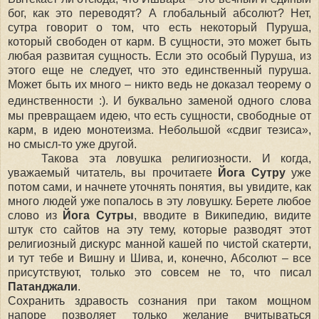
бог, как это переводят? А глобальный абсолют? Нет,
сутра
говорит о том, что есть некоторый Пуруша,
который свободен от карм. В сущности, это может быть
любая развитая сущность. Если это особый Пуруша, из
этого еще не следует, что это единственный пуруша.
Может быть их много – никто ведь н
е
доказал теорему о
единственности :)
. И буквально заменой одного слова
мы превращаем идею, что есть сущности, свободные от
карм, в идею монотеизма. Небольшой «сдвиг тезиса»,
но смысл-то уже другой.
Такова эта ловушка религиозности. И когда,
уважаемый читатель, вы прочитаете
Йога Сутру
уже
потом сами, и начнете уточнять понятия, вы увидите, как
много людей уже попалось в эту ловушку. Берете любое
слово из
Йога Сутры
, вводите в Википедию, видите
штук сто сайтов на эту тему, которые разводят этот
религиозный дискурс манной кашей по чистой скатерти,
и тут тебе и Вишну и Шива, и, конечно, Абсолют
–
все
присутствуют, только это совсем не то, что писал
Патанджали
.
Сохранить здравость сознания при таком мощном
напоре позволяет только желание вчитываться