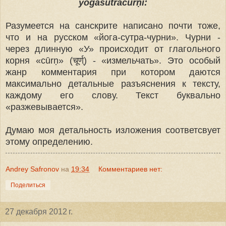
yogasūtracūrṇi:
Разумеется на санскрите написано почти тоже,
что и на русском «йога-сутра-чурни». Чурни -
через длинную «У» происходит от глагольного
корня «cūrṇ» (चूर्ण्) - «измельчать». Это особый
жанр комментария при котором даются
максимально детальные разъяснения к тексту,
каждому его слову. Текст буквально
«разжевывается».
Думаю моя детальность изложения соответсвует
этому определению.
Andrey Safronov
на
19:34
Комментариев нет:
Поделиться
27 декабря 2012 г.