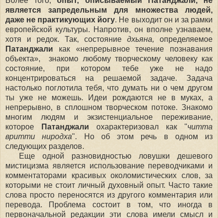
Более того,
опыт, описываемый Патанджали, не
является запредельным для множества людей,
даже не практикующих йогу
. Не выходит он и за рамки
европейской культуры. Напротив, он вполне узнаваем,
хотя и редок. Так, состояние
дхьяна,
определяемое
Патанджали
как «непрерывное течение познавания
объекта», знакомо любому творческому человеку как
состояние, при котором тебе уже не надо
концентрироваться на решаемой задаче. Задача
настолько поглотила тебя, что думать ни о чем другом
ты уже не можешь.
И
деи рождаются не в муках, а
непрерывно, в сплошном творческом потоке. Знакомо
многим людям и экзистенциальное переживание,
которое
Патанджали
охарактеризовал как "
читта
вритти ниродха
". Но об этом речь в одном из
следующих разделов.
Еще одной разновидностью ловушки дешевого
мистицизма является использование переводчиками и
комментаторами красивых околомистических слов, за
которыми не стоит личный духовный опыт. Часто такие
слова просто переносятся из другого комментария или
перевода. Проблема состоит в том, что иногда в
первоначальной редакции эти слова имели смысл и