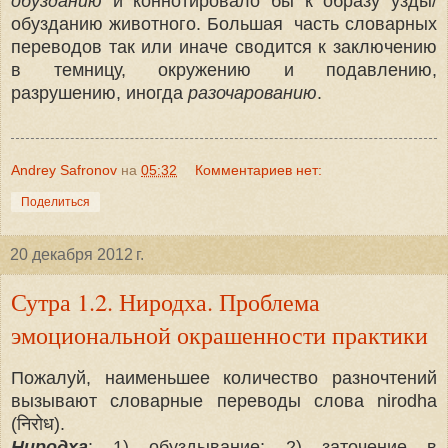
обузданию
и коннотировало бы к образу узды/
обузданию животного. Большая часть словарных
переводов так или иначе сводится к заключению
в темницу, окружению и подавлению,
разрушению, иногда
разочарованию
.
Andrey Safronov
на
05:32
Комментариев нет:
Поделиться
20 декабря 2012 г.
Сутра 1.2. Ниродха. Проблема
эмоциональной окрашенности практики
Пожалуй, наименьшее количество разночтений
вызывают словарные переводы слова nirodha
(
निरोध)
.
Ниродха
: 1) обуздывание; 2) заточение в