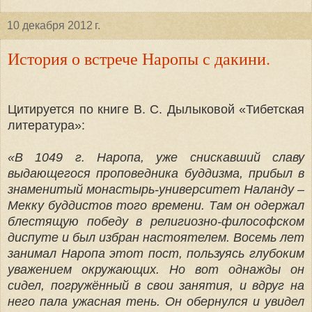
10 декабря 2012 г.
История о встрече Наропы с дакини.
Цитируется по книге В. С. Дылыковой «Тибетская
литература»:
«В 1049 г. Наропа, уже снискавший славу
выдающегося проповедника буддизма, прибыл в
знаменитый монастырь-университет Наланду –
Мекку буддистов того времени. Там он одержал
блестящую победу в религиозно-философском
диспуте и был избран настоятелем. Восемь лет
занимал Наропа этот пост, пользуясь глубоким
уважением окружающих. Но вот однажды он
сидел, погружённый в свои занятия, и вдруг на
него пала ужасная тень. Он обернулся и увидел