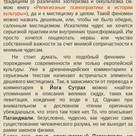
традициям (о различиях эзотеризма и оккультизма см.
мою книгу
«Религиозные психопрактики в истории
культуры»
), да и к мистицизму в целом. Такой феномен
можно назвать дешевым, или, чтобы не было обидно,
салонным мистицизмом. Искателям чудес не хочется
серьезной практики или внутренних трансформаций. Им
просто хочется пощекотать нервы или чувство
собственной важности за счет мнимой сопричастности к
мнимым чудесам.
–
Не стоит думать, что подобный феномен
порождение современности или только европейской
культуры
.
Уже в древнеиндийских комментариях к
серьезным текстам начина
ю
т встречаться элементы
дешевого мистицизма. Так, в зависимости от перевода и
комментария в
Йога Сутр
ах
можно «найти»
упоминания и описания великих сиддх, таких как
левитация, хождение по воде и т.д. Однако при
внимательном и дословном чтении оригинала
убеждаешься, что этого там тоже нет. То, что описывает
Патанджали
, безусловно, чудесно, как чудесно само
существование человеческого разума, но не выходит за
рамки законов физики.