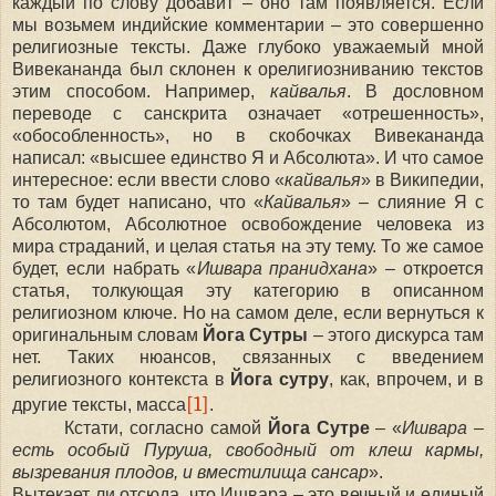
каждый по слову добавит
–
оно там появляется. Если
мы возьмем индийские комментарии – это совершенно
религиозные тексты. Даже глубоко уважаемый мной
Вивекананда был склонен к орелигиозниванию текстов
этим способом. Например,
кайвалья
. В дословном
переводе с санскрита означает «отрешенность»,
«обособленность», но в скобочках Вивекананда
написал: «высшее единство Я и Абсолюта». И что самое
интересное
:
если ввести слово «
кайвалья
» в Википедии,
то там будет написано, что «
Кайвалья
»
–
слияние Я с
Абсолютом, Абсолютное освобождение человека из
мира страданий, и целая статья на эту тему. То же самое
будет, если набрать «
Ишвара пранидхана
»
–
откроется
статья, толкующая эту категорию в описанном
религиозном ключе. Но на самом деле, если вернуться к
оригинальным словам
Йога Сутры
– этого дискурса там
нет. Таких нюансов, связанных с введением
религиозного контекста в
Йога сутру
, как, впрочем, и в
[1]
другие тексты, масса
.
Кстати, согласно самой
Йога Сутре
– «
Ишвара –
есть особый Пуруша, свободный от клеш кармы,
вызревания плодов, и вместилища сансар
».
Вытекает ли отсюда, что Ишвара – это вечный и единый