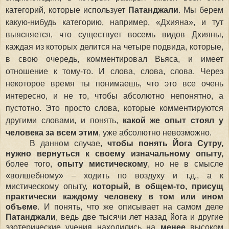
категорий, которые использует
Патанджали
. Мы берем
какую-нибудь категорию, например,
«
Дхияна
»
, и тут
выясняется, что существует восемь видов Дхияны,
каждая из которых делится на четыре подвида, которые,
в свою очередь, комментировал Вьяса, и имеет
отношение к тому-то. И слова, слова, слова. Через
некоторое время ты понимаешь, что это все очень
интересно, и не то, чтобы абсолютно непонятно, а
пустотно. Это просто слова, которые комментируются
другими словами, и понять,
какой же опыт стоял у
человека за всем этим
, уже абсолютно невозможно.
В данном случае,
чтобы понять Йога Сутру,
нужно вернуться к своему изначальному опыту,
более того,
опыту мистическому
, но не в смысле
–
«волшебному»
ходить по воздуху и т.д., а к
мистическому опыту,
который, в общем-то, присущ
практически каждому человеку в том или ином
объеме
. И понять, что же описывает на самом деле
Патанджали
, ведь две тысячи лет назад йога и другие
эзотерические учения находились на
менее
высоком