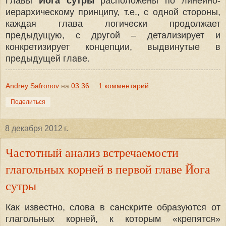
Главы
Йога сутры
расположены по линейно-
иерархическому принципу, т.е., с одной стороны,
каждая глава логически продолжает
предыдущую, с другой – детализирует и
конкретизирует концепции, выдвинутые в
предыдущей главе.
Andrey Safronov
на
03:36
1 комментарий:
Поделиться
8 декабря 2012 г.
Частотный анализ встречаемости
глагольных корней в первой главе Йога
сутры
Как известно, слова в санскрите образуются от
глагольных корней, к которым «крепятся»