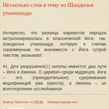
Несколько слов в тему из Шандилья
упанишады
Интересно, что разница вариантов ниродхи
актуализировалась в классической йоге; так,
Шандилья упанишада, которую я считаю
соразмерным по значимости с Йога сутрой
текстом, указывает:
41. Для разрушения
[1]
читты
имеются два пути
– йога и
джняна
. O царевич среди мудрецов, йога
– это (принудительное) сдерживание
модификаций ума (вритти), а
джняна
–
их
всестороннее исследование
.
Andrey Safronov
на
09:46
Комментариев нет: