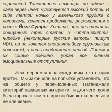
картинкой Танюшиного семинара по аджне –
даже через инет чувствуется высокий поток. И
сидя теплой ночью у маленького прудика с
лотосами, хочется продолжить размышления о
логике
Йога
С
утры
. Кстати, это не вторая из
обещанных трех статей о читта-вритти-
ниродхе (некоторые русские авторы пишут
ЧВН, но не хочется опошлять йогу оруэловским
новоязом), а лишь продолжение первой. Потом я
их сошью воедино, убрав все личные
эмоциональные отступления.
Итак, вернемся к рассуждениям о категории
вритти. Мы закончили на попытке установить, что
же общего у перечисленных Патанджали
категорий названных им вритти, и для чего нужна
была фраза о том что вритти бывают клешевые и
не-клешевые.