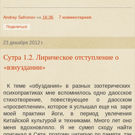
Andrey Safronov
на
16:36
7 комментариев:
Поделиться
23 декабря 2012 г.
Сутра 1.2. Лирическое отступление о
«взнуздании»
К теме «обуздания» в разных эзотерических
психопрактиках
мне вспомнилось одно даосское
стихотворение, повествующее о даосском
«просветлении», которое я услышал еще на заре
моей практики йоги, в период увлечения
Китайской культурой и техниками. Много лет оно
меня вдохновляло. Я не сумел сходу найти
оригинал в Сети, поэтому цитирую по памяти, так