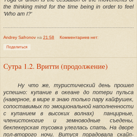
the thinking mind
for the time being
in order to feel
'Who am I?'
Andrey Safronov
на
21:58
Комментариев нет:
Поделиться
Сутра 1.2. Вритти (продолжение)
Ну что же, туристический день прошел
успешно: купание в океане до потери пульса
(наверное, в мире я знаю только пару кайфушек,
сопоставимых по эмоциональной наполненности
с купанием в высоких волнах) панцирные,
членистоногие и земноводные съедены,
бекпекерская тусовка улеглась спать. На дворе
пол-второго ночи. Витуся порадовала скайп-