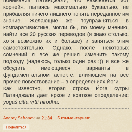
понимания Патанджали, что называется «от
корней», пытаясь максимально буквально, не
прибавляя ничего лишнего понять переданное им
знание. Желающие же поупражняться в
компаративистике, могли бы, по моему мнению,
найти все 20 русских переводов (я знаю столько,
хотя возможно их и больше) и заняться этим
самостоятельно. Однако, после некоторых
сомнений я все же решил изменить такому
подходу (надеюсь, только один раз :)) и все же
обсудить имеющиеся варианты в
фундаментальном аспекте, влияющем на все
прочее повествование – в определениях Йоги.
Как известно, вторая строка Йога сутры
Патанджали дает яркое и краткое определение:
yogaś citta vṛtti nirodha
:
Andrey Safronov
на
21:34
5 комментариев:
Поделиться