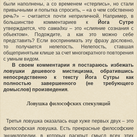
были наполнены, а со временем «стерлись», но стали
привычными и попытка спросить,
–
«
а о чем собственно
речь?
»
–
считается почти неприличной. Например, в
большинстве комментариев к
Йога Сутре
утверждается, что
самадхи
–
это «слияние сознания с
объектом». Подождите, а как это можно себе
представить? Если воспринимать эту фразу дословно,
то получается нелепость. Нелепость, ставшая
общепринятым клише за счет многократного повторения
с умным видом.
В своем комментарии я постараюсь избежать
ловушки дешевого мистицизма, обратившись
непосредственно к тексту Йога Сутры как
полностью завершенного (не требующего
домыслов) произведения
.
Ловушка философских спекуляций
Третья ловушка оказалась еще хуже первых двух – это
философская ловушка. Есть прекрасные философские
энциклопедии, в которых раскрыт смысл всех этих