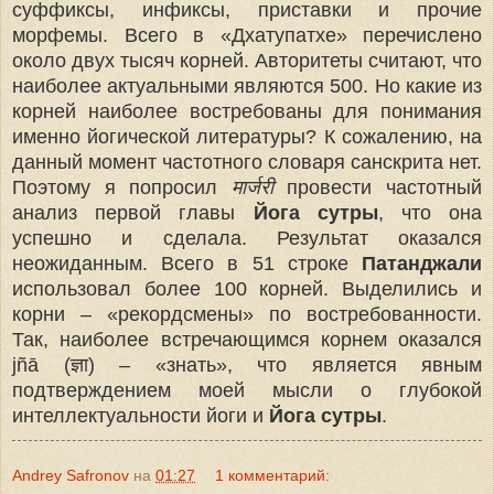
суффиксы, инфиксы, приставки и прочие
морфемы. Всего в «Дхатупатхе» перечислено
около двух тысяч корней. Авторитеты считают, что
наиболее актуальными являются 500. Но какие из
корней наиболее востребованы для понимания
именно йогической литературы? К сожалению, на
данный момент частотного словаря санскрита нет.
Поэтому я попросил
मार्जरी
провести частотный
анализ первой главы
Йога сутры
, что она
успешно и сделала. Результат оказался
неожиданным. Всего в 51 строке
Патанджали
использовал более 100 корней. Выделились и
корни – «рекордсмены» по востребованности.
Так, наиболее встречающимся корнем оказался
jñā (ज्ञा) – «знать», что является явным
подтверждением моей мысли о глубокой
интеллектуальности йоги и
Йога сутры
.
Andrey Safronov
на
01:27
1 комментарий: