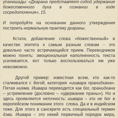
упанишады:
«Дхарана представляет собой удержание
божественного духа в сознании в ходе
сосредоточения», 15.
И попробуйте на основании данного утверждения
построить нормальную практику дхараны.
Кстати, добавление слова «божественный» в
–
качестве эпитета к самым разным словам
это
довольно часто встречающийся прием. Переводчиков
можно понять: эмоциональная наполненность текста
усиливается, вот только воспользоваться им уже
невозможно.
Другой пример
:
известная всем, кто как-то
сталкивался с йогой, категория «
ишвара пранидхана
».
Пятая
нияма
.
Ишвара
переводится как бог,
пранидхана
– устремление (дословно
–
«
удержание праны
»
). Но и
здесь проявляется неточность:
ишвара
– это не бог в
европейском понимании этого слова. Да и в индийском
тоже. Для этого в санскрите есть специальный термин
дэва
.
Ишвара
– это некий первичный порядок мира,