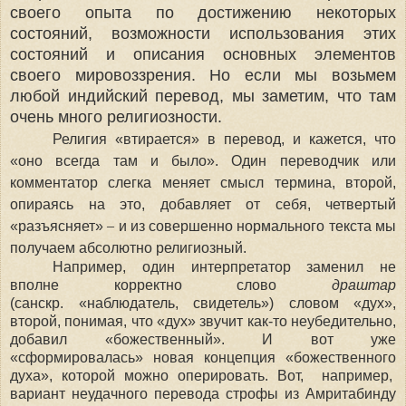
своего опыта по достижению некоторых
состояний, возможности использования этих
состояний и описания основных элементов
своего мировоззрения. Но если мы возьмем
любой индийский перевод, мы заметим, что там
очень много религиозности.
Религия «втирается» в перевод, и кажется, что
«оно всегда там и было». Один переводчик или
комментатор слегка меняет смысл термина, второй,
опираясь на это, добавляет от себя, четвертый
–
«разъясняет»
и из совершенно нормального текста мы
получаем абсолютно религиозный.
Например, один интерпретатор заменил не
вполне корректно слово
драштар
(санскр.
«
наблюдатель, свидетель
»
) словом «дух»,
второй, понимая, что «дух» звучит как-то неубедительно,
добавил «божественный». И вот уже
«сформировалась» новая концепция «божественного
духа», которой можно оперировать. Вот, например,
вариант неудачного перевода строфы из Амритабинду