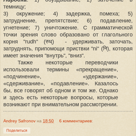
темницу;
3) окружение; 4) задержка, помеха; 5)
затруднение, препятствие; 6) подавление,
угнетение; 7) уничтожение. С грамматической
точки зрения слово образовано от глагольного
корня "rudh" (रुध्) - удерживать, заточать,
затруднять, припомощи приствки "ni" (नि), которая
имеет значения "внутрь", "вниз".
Также некоторые переводчики
использовали термины «прекращение»,
«подчинение», «удержание»,
«сдерживание», «подавление». Казалось
бы, все говорят об одном и том же. Однако
и здесь есть некоторые вопросы, которые
возникают при внимательном рассмотрении.
Andrey Safronov
на
18:50
6 комментариев:
Поделиться