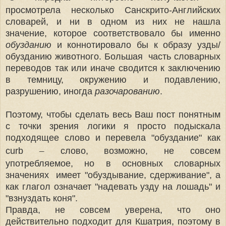
просмотрела несколько Санскрито-Английских
словарей, и ни в одном из них не нашла
значение, которое соответствовало бы именно
обузданию
и коннотировало бы к образу узды/
обузданию животного. Большая часть словарных
переводов так или иначе сводится к заключению
в темницу, окружению и подавлению,
разрушению, иногда
разочарованию
.
Поэтому, чтобы сделать весь Ваш пост понятным
с точки зрения логики я просто подыскала
подходящее слово и перевела "обуздание" как
–
curb
слово, возможно, не совсем
употребляемое, но в основных словарных
значениях имеет "обуздывание, сдерживание", а
как глагол означает "надевать узду на лошадь" и
"взнуздать коня".
Правда, не совсем уверена, что оно
действительно подходит для Кшатрия, поэтому в