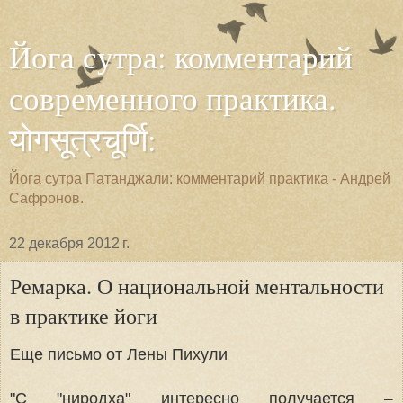
Йога сутра: комментарий
современного практика.
योगसूत्रचूर्णि:
Йога сутра Патанджали: комментарий практика - Андрей
Сафронов.
22 декабря 2012 г.
Ремарка. О национальной ментальности
в практике йоги
Еще письмо от Лены Пихули
–
"С "ниродха" интересно получается