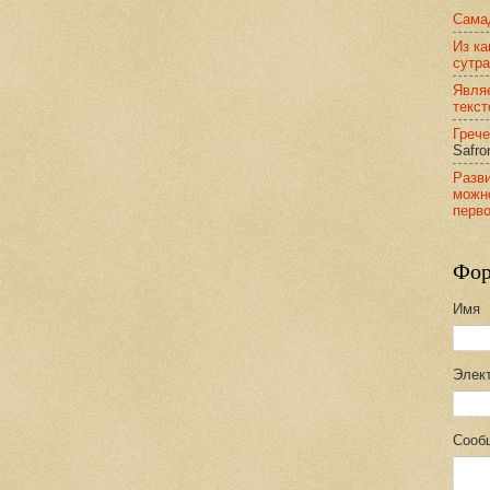
Сама
Из ка
сутра
Явля
текс
Грече
Safro
Разви
можн
перв
Фор
Имя
Элек
Сооб