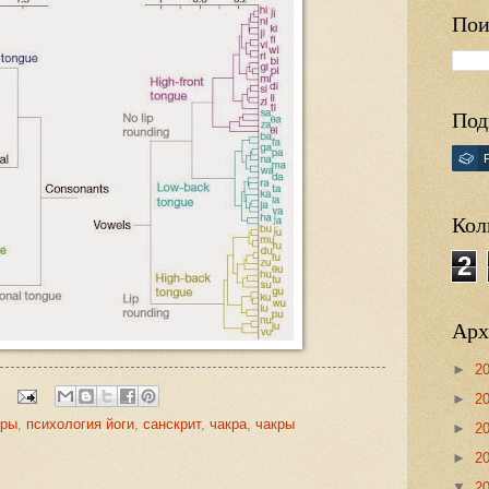
Пои
Под
Кол
2
Арх
►
2
►
2
тры
,
психология йоги
,
санскрит
,
чакра
,
чакры
►
2
►
2
▼
2