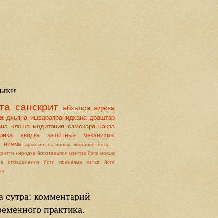
ыки
та
санскрит
абхьяса
аджна
а
дхьяна
ишварапранидхана
драштар
ана
клеша
медитация
самскара
чакра
рика
авидья
защитные механизмы
с
нияма
архетип
истинные желания
йога –
вритти ниродха
йоготерапия
мантра йога
мокша
на
определение йоги
пранаяма
хатха йога
ха
а сутра: комментарий
ременного практика.