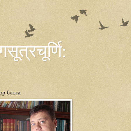
त्रचूर्णि:
ор блога