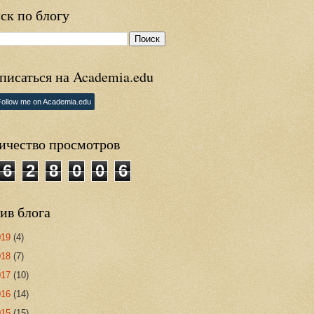
ск по блогу
писаться на Academia.edu
Follow me on Academia.edu
ичество просмотров
6
2
8
0
0
6
ив блога
019
(4)
018
(7)
017
(10)
016
(14)
015
(15)