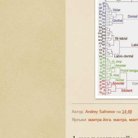
Автор:
Andrey Safronov
на
14:49
Ярлыки:
мантра йога. мантра
,
ман