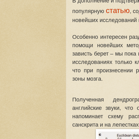
В дополнение и подтвер
статью
популярную
, с
новейших исследований 
Особенно интересен раз
помощи новейших мето
зависть берет – мы пока
исследованиях только к
что при произнесении 
зоны мозга.
Полученная дендрог
английские звуки, что
напоминает схему рас
санскрита и на лепестках