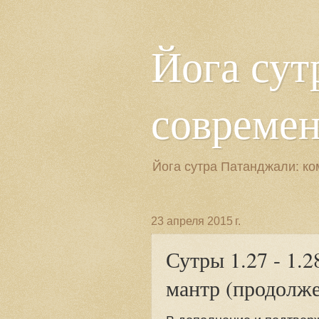
Йога сут
современн
Йога сутра Патанджали: ко
23 апреля 2015 г.
Сутры 1.27 - 1.
мантр (продолж