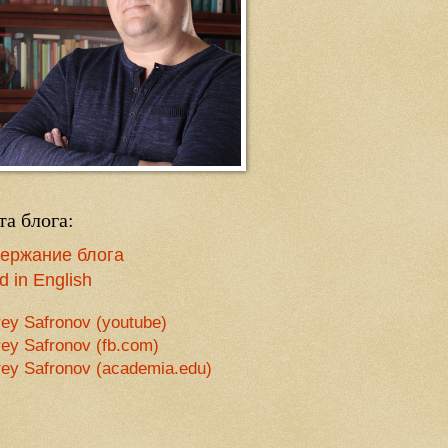
та блога:
ержание блога
 in English
ey Safronov (youtube)
ey Safronov (fb.com)
ey Safronov (academia.edu)