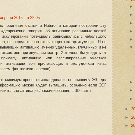
апреля 2015 г. в 22:05
ел оригинал статьи в Nature, в которой построили эту
еждевременно говорить об активации различных частей
 в исследовании потенциалы записывались с небольшого
кса, непосредственно отвечающего за артикуляцию. Я не
зывающих активацию именно удаленных, глубинных и не
тексом зон при звучании мантр. Хотелось бы увидеть от
 примеру, активацию или пассивирование участков
ли активацию зон прилегающих к желудочкам из-за
овсем фантастика наверно).
к минимум провести исследования по принципу ЭЭГ до/
нформацию можно будет вытащить, особенно если ЭЭГ
изительно активацию/пассивирование в 3D карте.
►
2
►
2
►
2