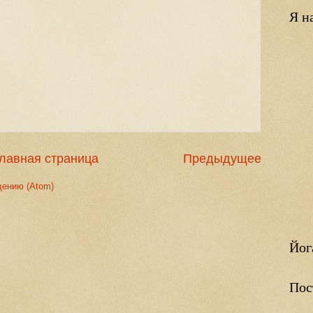
Я н
лавная страница
Предыдущее
щению (Atom)
Йог
Пос