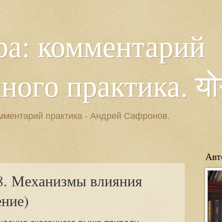
ра: комментарий
ого практика. योगसू
мментарий практика - Андрей Сафронов.
Авт
28. Механизмы влияния
ение)