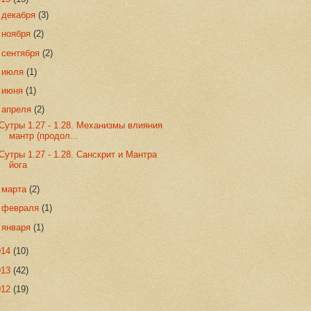
►
декабря
(3)
►
ноября
(2)
►
сентября
(2)
►
июля
(1)
►
июня
(1)
▼
апреля
(2)
Сутры 1.27 - 1.28. Механизмы влияния
мантр (продол...
Сутры 1.27 - 1.28. Санскрит и Мантра
йога
►
марта
(2)
►
февраля
(1)
►
января
(1)
014
(10)
013
(42)
012
(19)