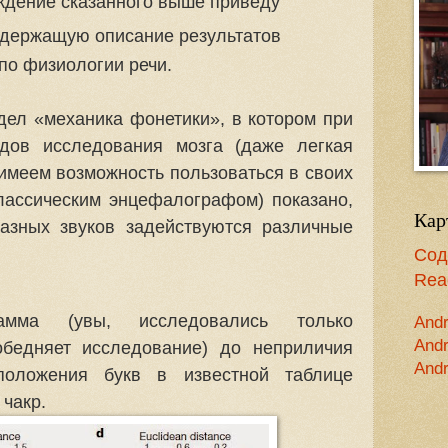
ждение сказанного выше приведу
одержащую описание результатов
по физиологии речи.
дел «механика фонетики», в котором при
дов исследования мозга (даже легкая
 имеем возможность пользоваться в своих
лассическим энцефалографом) показано,
Кар
разных звуков задействуются различные
Сод
Read
рамма (увы, исследовались только
Andr
Andr
 обедняет исследование) до неприличия
Andr
положения букв в известной таблице
 чакр.