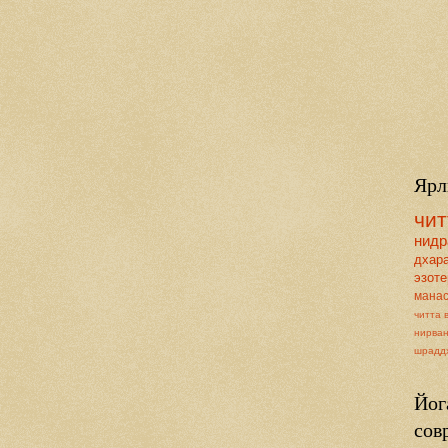
Ярл
чит
нидр
дхар
эзоте
мана
читта 
нирва
шрадд
Йог
сов