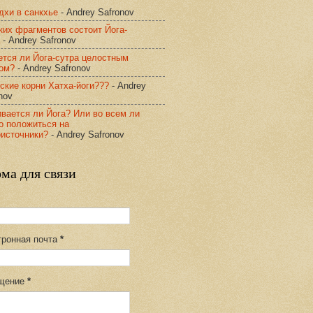
дхи в санкхье
- Andrey Safronov
ких фрагментов состоит Йога-
- Andrey Safronov
ется ли Йога-сутра целостным
том?
- Andrey Safronov
ские корни Хатха-йоги???
- Andrey
nov
вается ли Йога? Или во всем ли
о положиться на
оисточники?
- Andrey Safronov
ма для связи
тронная почта
*
щение
*