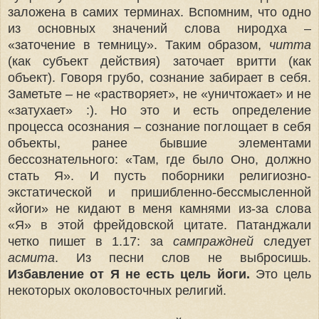
заложена в самих терминах. Вспомним, что одно
из основных значений слова ниродха –
«заточение в темницу». Таким образом,
читта
(как субъект действия) заточает вритти (как
объект). Говоря грубо, сознание забирает в себя.
Заметьте – не «растворяет», не «уничтожает» и не
«затухает» :). Но это и есть определение
процесса осознания – сознание поглощает в себя
объекты, ранее бывшие элементами
бессознательного: «Там, где было Оно, должно
стать Я». И пусть поборники религиозно-
экстатической и пришибленно-бессмысленной
«йоги» не кидают в меня камнями из-за слова
«Я» в этой фрейдовской цитате. Патанджали
четко пишет в 1.17: за
сампраждней
следует
асмита
. Из песни слов не выбросишь.
Избавление от Я не есть цель йоги.
Это цель
некоторых околовосточных религий.