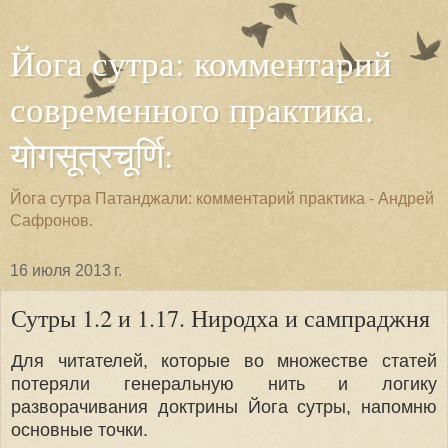
Йога сутра: комментарий
современного практика.
योगसूत्रचूर्णि:
Йога сутра Патанджали: комментарий практика - Андрей
Сафронов.
16 июля 2013 г.
Сутры 1.2 и 1.17. Ниродха и сампраджня
Для читателей, которые во множестве статей
потеряли генеральную нить и логику
разворачивания доктрины Йога сутры, напомню
основные точки.