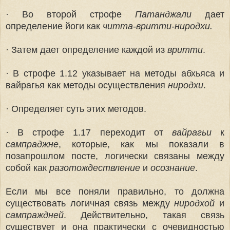
· Во второй строфе
Патанджали
дает
определение йоги как
читта-вритти-ниродхи.
· Затем дает определение каждой из
вритти
.
· В строфе 1.12 указывает на методы абхьяса и
вайрагья как методы осуществления
ниродхи
.
· Определяет суть этих методов.
· В строфе 1.17 переходит от
вайрагьи
к
сампраджне
, которые, как мы показали в
позапрошлом посте, логически связаны между
собой как
разотождествление
и
осознание
.
Если мы все поняли правильно, то должна
существовать логичная связь между
ниродхой
и
сампраждней
.
Действительно, такая связь
существует и она практически с очевидностью