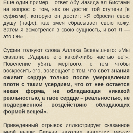
Еще один пример – ответ Абу Иазида ал-Бистами
на вопрос о том, как он достиг той ступени [в
суфизме], которую он достиг: «Я сбросил свою
душу (нафс), как змея сбрасывает свою кожу.
Затем я всмотрелся в свою сущность, и вот Я —
это Он».
Суфии толкуют слова Аллаха Всевышнего: «Мы
сказали: „Ударьте его какой-либо частью ее"».
Повеление убить мертвого, с тем чтобы
воскресить его, возвещает о том, что
свет знания
оживит сердце только после умерщвления
плоти с таким усердием, что от нее остается
некая форма, не обладающая никакой
реальностью, а твое сердце – реальностью, не
подверженной воздействию обладающих
формой вещей».
Приведенный отрывок иллюстрирует сказанное
мной выше: Бируни находил аналогии между