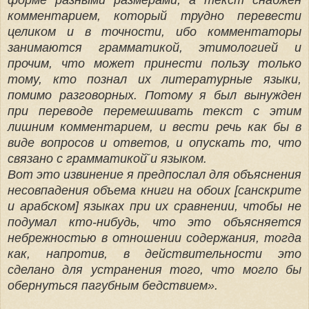
форме разными размерами, а текст снабжен
комментарием, который трудно перевести
целиком и в точности, ибо комментаторы
занимаются грамматикой, этимологией и
прочим, что может принести пользу только
тому, кто познал их литературные языки,
помимо разговорных. Потому я был вынужден
при переводе перемешивать текст с этим
лишним комментарием, и вести речь как бы в
виде вопросов и ответов, и опускать то, что
связано с грамматикой̆ и языком.
Вот это извинение я предпослал для объяснения
несовпадения объема книги на обоих [санскрите
и арабском] языках при их сравнении, чтобы не
подумал кто-нибудь, что это объясняется
небрежностью в отношении содержания, тогда
как, напротив, в действительности это
сделано для устранения того, что могло бы
обернуться пагубным бедствием».