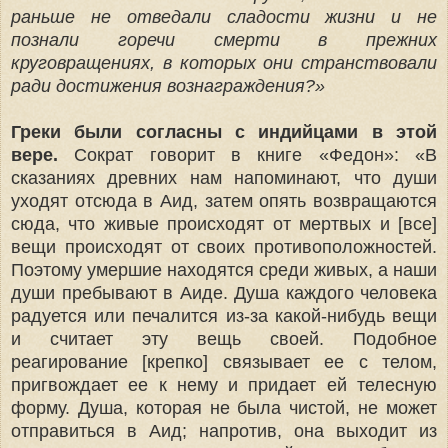
раньше не отведали сладости жизни и не
познали горечи смерти в прежних
круговращениях, в которых они странствовали
ради достижения вознаграждения?»
Греки были согласны с индийцами в этой
вере.
Сократ говорит в книге «Федон»: «В
сказаниях древних нам напоминают, что души
уходят отсюда в Аид, затем опять возвращаются
сюда, что живые происходят от мертвых и [все]
вещи происходят от своих противоположностей.
Поэтому умершие находятся среди живых, а наши
души пребывают в Аиде. Душа каждого человека
радуется или печалится из-за какой-нибудь вещи
и считает эту вещь своей. Подобное
реагирование [крепко] связывает ее с телом,
пригвождает ее к нему и придает ей те­лесную
форму. Душа, которая не была чистой, не может
отправиться в Аид; напротив, она выходит из