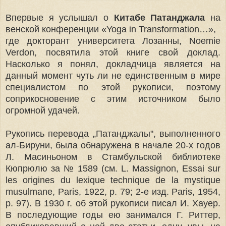
Впервые я услышал о
Китабе Патанджала
на
венской конференции «Yoga in Transformation…»,
где докторант университета Лозанны, Noemie
Verdon, посвятила этой книге свой доклад.
Насколько я понял, докладчица является на
данный момент чуть ли не единственным в мире
специалистом по этой рукописи, поэтому
соприкосновение с этим источником было
огромной удачей.
Рукопись перевода „Патанджалы", выполненного
ал-Бируни, была обнаружена в начале 20-х годов
Л. Масиньоном в Стамбульской библиотеке
Кюпрюлю за № 1589 (см. L. Massignon, Essai sur
les origines du lexique technique de la mystique
musulmane, Paris, 1922, p. 79; 2-е изд. Paris, 1954,
p. 97). В 1930 г. об этой рукописи писал И. Хауер.
В последующие годы ею занимался Г. Риттер,