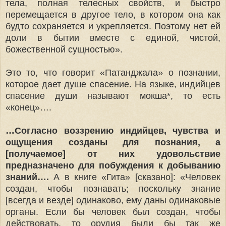
тела, полная телесных свойств, и быстро
перемещается в другое тело, в котором она как
будто сохраняется и укрепляется. Поэтому нет ей
доли в бытии вместе с единой, чистой,
божественной сущностью».
Это то, что говорит «Патанджала» о познании,
которое дает душе спасение. На языке, индийцев
спасение души называют мокша*, то есть
«конец»….
…Согласно воззрению индийцев, чувства и
ощущения созданы для познания, а
[получаемое] от них удовольствие
предназначено для побуждения к добыванию
знаний….
А в книге «Гита» [сказано]: «Человек
создан, чтобы познавать; поскольку знание
[всегда и везде] одинаково, ему даны одинаковые
органы. Если бы человек был создан, чтобы
действовать, то орудия были бы так же