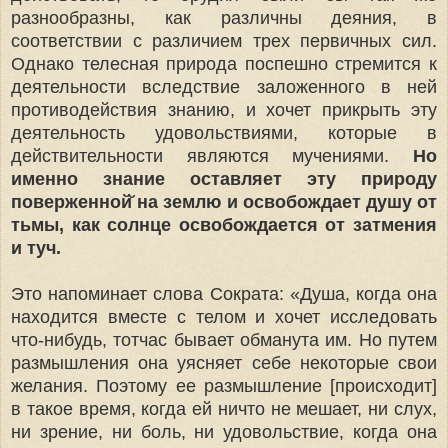
разнообразны, как различны деяния, в
соответствии с раз­личием трех первичных сил.
Однако телесная природа поспешно стремится к
деятельности вследствие заложенного в ней
противодействия знанию, и хочет прикрыть эту
деятельность удовольствиями, которые в
действительности являются мучениями.
Но
именно знание оставляет эту природу
поверженной̆ на землю и освобождает душу от
тьмы, как солнце освобождается от затмения
и туч.
Это напоминает слова Сократа: «Душа, когда она
находится вместе с телом и хочет исследовать
что-нибудь, тотчас бывает обманута им. Но путем
размышления она уясняет себе некоторые свои
желания. Поэтому ее размышление [происходит]
в такое время, когда ей ничто не мешает, ни слух,
ни зрение, ни боль, ни удовольствие, когда она