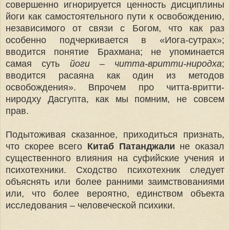
совершенно игнорируется ценность дисциплины
йоги как самостоятельного пути к освобождению,
независимого от связи с Богом, что как раз
особенно подчеркивается в «Иога-сутрах»;
вводится понятие Брахмана; не упоминается
самая суть
йоги – читта-вритти-ниродха
;
вводится расаяна как один из методов
освобождения». Впрочем про читта-вритти-
ниродху Дасгупта, как мы помним, не совсем
прав.
Подытоживая сказанное, приходиться признать,
что скорее всего
Китаб Патанджали
не оказал
существенного влияния на суфийские учения и
психотехники. Сходство психотехник следует
объяснять или более ранними заимствованиями
или, что более вероятно, единством объекта
исследования – человеческой психики.
____________________