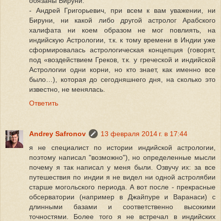
обязаны Бируни."
- Андрей Григорьевич, при всем к вам уважении, ни
Бируни, ни какой либо другой астролог Арабского
халифата ни коем образом не мог повлиять, на
индийскую Астрологии, т.к. к тому времени в Индии уже
сформировалась астрологическая концепция (говорят,
под «воздействием Греков, т.к. у греческой и индийской
Астрологии одни корни, но кто знает, как именно все
было…), которая до сегодняшнего дня, на сколько это
известно, не менялась.
Ответить
Andrey Safronov
13 февраля 2014 г. в 17:44
я не специалист по истории индийской астрологии,
поэтому написал "возможно"), но определенные мысли
почему я так написал у меня были. Озвучу их: за все
путешествия по индии я не видел ни одной астролябии
старше могольского периода. А вот после - прекрасные
обсерватории (например в Джайпуре и Варанаси) с
длинными базами и соответственно высокими
точностями. Более того я не встречал в индийских