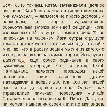
Если быть точным,
Китаб Патанджали
(полное
название "Китаб патанджал ал-хинди фи-л-халас
мин ал-амсал") – является не просто дословным
переводом, а, скорее, художественно
обработанным изложением идей концепций йоги,
изложенных в Йога сутре и комментариях. Такая
непохожая на лаконизм
Йога сутры
структура
текста подтолкнула некоторых исследователей к
мнению, что в работу вошли мысли из какого-то
из не дошедших до нас комментариев Йога сутры.
Дасгупта
[1]
еще более радикален в своих
суждениях, утверждая что, вероятно, Китаб
Патанджала является переводом некой
неизвестной книги, написанной другим
Патанджали
в первые 200 или 300 лет нашей
эры и не дошедшей до нас. Однако, как
справедливо замечает переводчик «Китаба
Патанджала» на английский Ш. Пинес, Дасгупта,
на момент написания своей книги не мог видеть