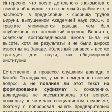
Интересно, что после детального знакомства с
темой я обнаружил, что в советской арабистике, в
частности, в предисловии к сборнику трудов
Бируни, выпущенном Академией наук УзССР, о
трактате упоминается раньше, чем был
опубликован его английский перевод. Вероятно,
советская востоковедческая школа была на
высоте, хотя ее результаты и не были широко
известны на Западе. Железный занавес – все же
трагедия для науки, как общемировой
институции.
Естественно, в процессе слушания доклада о
Китабе Патанджали, у меня немедленно возник
вопрос:
а не повлиял ли этот текст на
формирование суфизма?
К сожалению,
докладчица не рассматривала этот вопрос,
поскольку не являлась специалистом в суфизме,
поэтому я попробовал начать предварительно