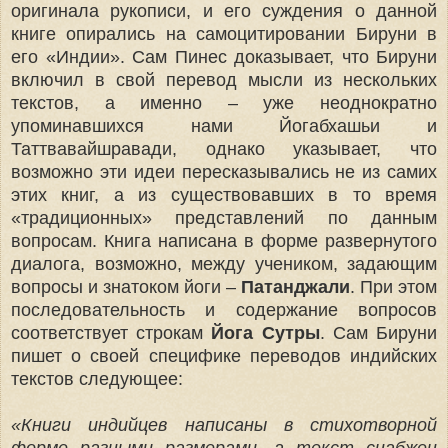
оригинала рукописи, и его суждения о данной
книге опирались на самоцитировании Бируни в
его «Индии». Сам Пинес доказывает, что Бируни
включил в свой перевод мысли из нескольких
текстов, а именно – уже неоднократно
упоминавшихся нами Йогабхашьи и
Таттвавайшравади, однако указывает, что
возможно эти идеи пересказывались не из самих
этих книг, а из существовавших в то время
«традиционных» представлений по данным
вопросам. Книга написана в форме развернутого
диалога, возможно, между учеником, задающим
вопросы и знатоком йоги –
Патанджали
. При этом
последовательность и содержание вопросов
соответствует строкам
Йога Сутры
. Сам Бируни
пишет о своей специфике переводов индийских
текстов следующее:
«Книги индийцев написаны в стихотворной