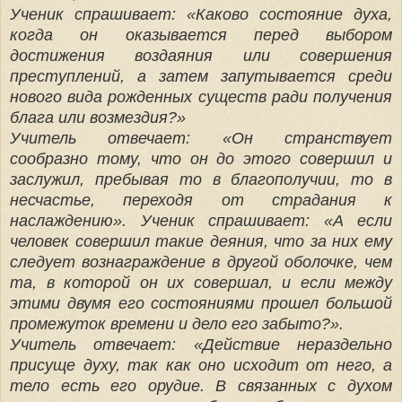
Ученик спрашивает: «Каково состояние духа,
когда он оказывается перед выбором
достижения воздаяния или совершения
преступлений, а затем запутывается среди
нового вида рожденных существ ради получения
блага или возмездия?»
Учитель отвечает: «Он странствует
сообразно тому, что он до этого совершил и
заслужил, пребывая то в благополучии, то в
несчастье, переходя от страдания к
наслаждению». Ученик спрашивает: «А если
человек совершил такие деяния, что за них ему
следует вознаграждение в другой оболочке, чем
та, в которой он их совершал, и если между
этими двумя его состояниями про­шел большой
промежуток времени и дело его забыто?».
Учитель отвечает: «Действие нераздельно
присуще духу, так как оно исходит от него, а
тело есть его орудие. В связанных с духом