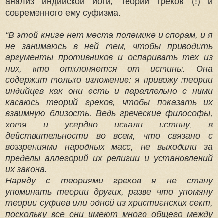
анализ индийской йоги, теорий греков (!) и
современного ему суфизма.
“В этой книге нет места полемике и спорам, и я
не занимаюсь в ней тем, чтобы приводить
аргументы противников и оспаривать тех из
них, кто отклоняется от истины. Она
содержит только изложение: я привожу теории
индийцев как они есть и параллельно с ними
касаюсь теорий греков, чтобы показать их
взаимную близость. Ведь греческие философы,
хотя и усердно искали истину, в
действительности во всем, что связано с
воззрениями народных масс, не выходили за
пределы аллегорий их религии и установлений
их закона.
Наряду с теориями греков я не стану
упоминать теории других, разве что упомяну
теории суфиев или одной из христианских сект,
поскольку все они имеют много общего между