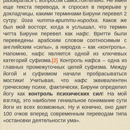
разбираться с вопросом самостоятельно. Не имея
еще текста перевода, я спросил в перерыве у
докладчицы, какими терминами Бируни перевел 2
сутру:
йога читта-вритти-ниродха
. Каков же
был мой восторг, когда я услышал, что термин
читта Бируни перевел как
нафс
. Вритти были
переведены арабским словом соотносимым с
английским «силы», а ниродха – как «контроль».
Напомню, нафс является одной из ключевых
категорий суфизма.
[2]
Контроль
нафса
– одна из
главных промежуточных целей суфизма. Между
йогой и суфизмом начали пробрасываться
мостики! Учитывая, что
нафс
эквивалентен
греческому психе, фактически, Бируни определил
йогу как
контроль психических сил
! На мой
взгляд, это наиболее гениальное понимание сути
йоги из всех возможных. Ну и конечно, оно дает
100 очков вперед современным переводам типа
«остановки деятельности ума».