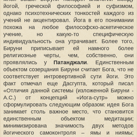
йогой, греческой философией и суфизмом,
однако психотехнических тонкостей каждого из
учений не акцентировал. Йога в его понимании
похожа на любое философско-аскетическое
учение, но какую-то специфическую
индивидуальность она утрачивает. Более того,
Бируни приписывает ей намного более
религиозные черты, чем, собственно, они
проявлялись у
Патанджали
. Единственным
объектом созерцания Бируни считает Бога, что не
соответствует интровертивной сути йоги. Это
факт отмечал еще Дасгупта, который писал
«Отличия данной системы (изложенной Бируни -
А.С.) от концепций «Иога-сутр» можно
сформулировать следующим образом: идея Бога
занимает столь важное место, что становится
единственным объектом медитации;
минимизирована значимость двух методов
йогического самоконтроля – ямы и ниямы;