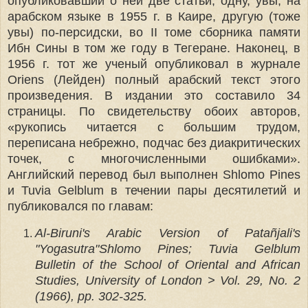
опубликовавший о ней две статьи, одну, увы, на
арабском языке в 1955 г. в Каире, другую (тоже
увы) по-персидски, во II томе сборника памяти
Ибн Сины в том же году в Тегеране. Наконец, в
1956 г. тот же ученый опубликовал в журнале
Oriens (Лейден) полный арабский текст этого
произведения. В издании это составило 34
страницы. По свидетельству обоих авторов,
«рукопись читается с большим трудом,
переписана небрежно, подчас без диакритических
точек, с многочисленными ошибками».
Английский перевод был выполнен Shlomo Pines
и Tuvia Gelblum в течении пары десятилетий и
публиковался по главам:
Al-Biruni's Arabic Version of Patañjali's
"Yogasutra" Shlomo Pines; Tuvia Gelblum
Bulletin of the School of Oriental and African
Studies, University of London > Vol. 29, No. 2
(1966), pp. 302-325.