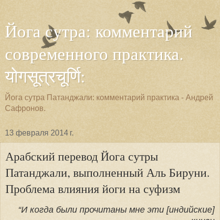
Йога сутра: комментарий
современного практика.
योगसूत्रचूर्णि:
Йога сутра Патанджали: комментарий практика - Андрей
Сафронов.
13 февраля 2014 г.
Арабский перевод Йога сутры
Патанджали, выполненный Аль Бируни.
Проблема влияния йоги на суфизм
“И когда были прочитаны мне эти [индийские]