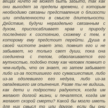
вещах ничто не может быть забыто, так как
они выходят за пределы времени, с которым
необходимо связаны представления о близости
или отдаленности в смысле длительности.
Действие, будучи нераздельно связанным с
духом, приспосабливает нрав и природу
последнего к состоянию, схожему с тем, к
которому ему предстоит перейти. Душа в
своей чистоте знает это, помнит его и не
забывает, но только свет души, пока она
соединена с телом, обволакивается его
мутностью, подобно тому как человек помнит о
чем-нибудь, что он знает, но затем забывает
либо из-за постигшего его сумасшествия, либо
из-за одолевшего его недуга, либо из-за
овладевшего им опьянения. Разве ты не видишь,
как дети и подростки радуются, когда им
желают долгой жизни, и печалятся, когда им
желают скорой смерти? Какой бы могло иметь
для них смысл то или другое, если бы они