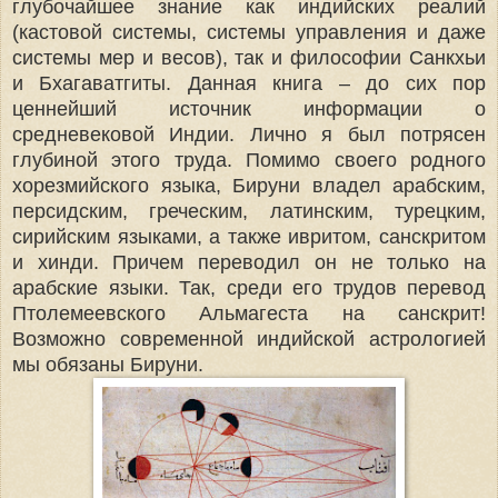
глубочайшее знание как индийских реалий
(кастовой системы, системы управления и даже
системы мер и весов), так и философии Санкхьи
и Бхагаватгиты. Данная книга – до сих пор
ценнейший источник информации о
средневековой Индии. Лично я был потрясен
глубиной этого труда. Помимо своего родного
хорезмийского языка, Бируни владел арабским,
персидским, греческим, латинским, турецким,
сирийским языками, а также ивритом, санскритом
и хинди. Причем переводил он не только на
арабские языки. Так, среди его трудов перевод
Птолемеевского Альмагеста на санскрит!
Возможно современной индийской астрологией
мы обязаны Бируни.