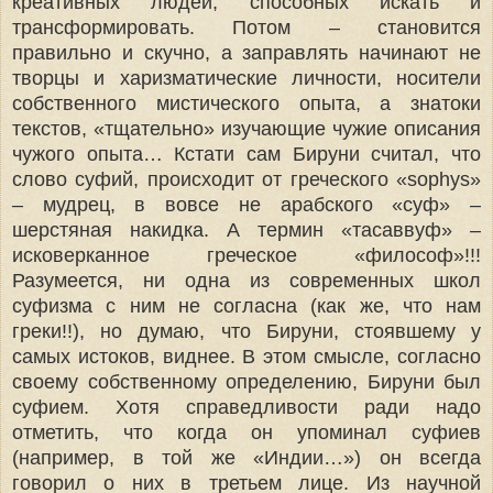
креативных людей, способных искать и
трансформировать. Потом – становится
правильно и скучно, а заправлять начинают не
творцы и харизматические личности, носители
собственного мистического опыта, а знатоки
текстов, «тщательно» изучающие чужие описания
чужого опыта… Кстати сам Бируни считал, что
слово суфий, происходит от греческого «sophуs»
– мудрец, в вовсе не арабского «суф» –
шерстяная накидка. А термин «тасаввуф» –
исковерканное греческое «философ»!!!
Разумеется, ни одна из современных школ
суфизма с ним не согласна (как же, что нам
греки!!), но думаю, что Бируни, стоявшему у
самых истоков, виднее. В этом смысле, согласно
своему собственному определению, Бируни был
суфием. Хотя справедливости ради надо
отметить, что когда он упоминал суфиев
(например, в той же «Индии…») он всегда
говорил о них в третьем лице. Из научной