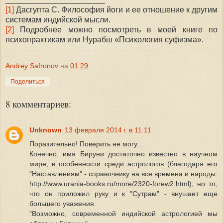
[1]
Дасгупта С. Философия йоги и ее отношение к другим
системам индийской мысли.
[2]
Подробнее можно посмотреть в моей книге по
психопрактикам или Нурабш «Психология суфизма».
Andrey Safronov
на
01:29
Поделиться
8 комментариев:
Unknown
13 февраля 2014 г. в 11:11
Поразительно! Поверить не могу...
Конечно, имя Бируни достаточно известно в научном
мире, в особенности среди астрологов (благодаря его
"Наставлениям" - справочнику на все времена и народы:
http://www.urania-books.ru/more/2320-forew2.html), но то,
что он приложил руку и к "Сутрам" - внушает еще
большего уважения.
"Возможно, современной индийской астрологией мы