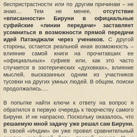
беспристрастности или по другим причинам – не
знаю… Тем не менее,
отсутствие
«вписанности» Бируни в официальные
суфийские «линии передачи» заставляет
усомниться в возможности прямой передачи
идей Патанджали через учеников.
С другой
стороны, остается реальной иная возможность –
влияние самой книги на прочитавших ее
«официальных» суфиев или, как это часто
случается в эзотерических «духовках», влияние
мыслей, высказанных одним из участников
тусовки на других умных людей. В общем, поиски
продолжались….
В попытке найти ключи к ответу на вопрос я
обратился в первую очередь к творчеству самого
Бируни. И не напрасно. Поскольку оказалось, что
решаемую мной задачу уже решал сам Бируни.
В своей «Индии» он уже провел сравнительный