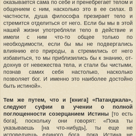
оказывается сама по себе и пренебрегает телом и
общением с ним, на­сколько это в ее силах. В
частности, душа философа презирает тело и
стремится отделиться от него. Если бы мы в этой
нашей жизни употребляли тело в действие и
имели с ним что-то общее только по
необходимости, если бы мы не подвергались
влиянию его природы, а стремились от него
избавиться, то мы приблизились бы к знанию, от­
дохнув от невежества тела, и стали бы чистыми,
познав самих себя настолько, насколько
позволяет бог. И именно это наиболее достойно
быть истиной».
Тем же путем, что и [книга] «Патанджала»,
следуют суфии в учении о полной
поглощенности созерцанием Истины
[то есть
бога], поскольку они говорят: «Пока ты
указываешь [на что-нибудь], ты еще не
исповедуешь единого бога, пока Истина не