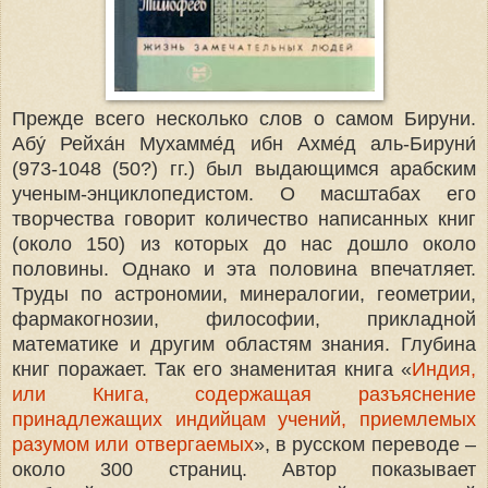
Прежде всего несколько слов о самом Бируни.
Абу́ Рейха́н Мухамме́д ибн Ахме́д аль-Бируни́
(973-1048 (50?) гг.) был выдающимся арабским
ученым-энциклопедистом. О масштабах его
творчества говорит количество написанных книг
(около 150) из которых до нас дошло около
половины. Однако и эта половина впечатляет.
Труды по астрономии, минералогии, геометрии,
фармакогнозии, философии, прикладной
математике и другим областям знания. Глубина
книг поражает. Так его знаменитая книга «
Индия,
или Книга, содержащая разъяснение
принадлежащих индийцам учений, приемлемых
разумом или отвергаемых
», в русском переводе –
около 300 страниц. Автор показывает