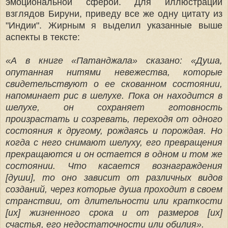
эмоциональной сферой. Для иллюстрации
взглядов Бируни, приведу все же одну цитату из
"Индии". Жирным я выделил указанные выше
аспекты в тексте:
«А в книге «Патанджала» сказано: «Душа,
опутанная нитями невежества, которые
свидетельствуют о ее скованном состоянии,
напоминает рис в шелухе. Пока он находится в
шелухе, он сохраняет готовность
произрастать и созревать, переходя от одного
состояния к другому, рождаясь и порождая. Но
когда с него снимают шелуху, его превращения
прекращаются и он остается в одном и том же
состоянии. Что касается вознаграждения
[души], то оно зависит от различных видов
созданий, через которые душа проходит в своем
странствии, от длительности или краткости
[их] жизненного срока и от размеров [их]
счастья, его недостаточности или обилия».