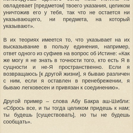
овладевает [предметом] твоего указания, целиком
уничтожив его у тебя, так что не остается ни
указывающего, ни предмета, на который
указывают».
В их теориях имеется то, что указывает на их
высказывание в пользу единения, например,
ответ одного из суфиев на вопрос об Истине: «Как
же могу я не знать в точности того, кто есть Я в
сущности и не-Я пространственно. Если я
возвращаюсь [к другой жизни], я бы­ваю различен
с ним, если я оставлен в пренебрежении, я
бываю легко­весен и привязан к соединению».
Другой пример – слова Абу Бакра аш-Шибли:
«Сбрось все, и ты тогда целиком придешь к нам;
ты будешь [существовать], но ты не будешь
сообщать».