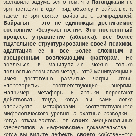
заставила задуматься о том, что
Патанджали
не
зря поставил в один ряд абьхясу и вайрагью, а
также не зря связал вайрагью с сампраджней.
Вайрагья – это не единожды достигаемое
состояние «безучастности». Это постоянный
процесс, упражнение (абхьяса), все более
тщательное структурирование своей психики,
адаптация ее к все более сложным и
изощренным вовлекающим факторам.
Не
вовлечься в манипуляцию можно только
полностью осознавая методы этой манипуляции и
имея достаточно развитые чакры, чтобы
«переварить» соответствующие энергии.
Например, метафоры и ярлыки перестают
действовать тогда, когда вы сами легко
оперируете метафорами соответствующего
мифологического уровня, анахатные разводки –
когда отказываетесь от
своих
эмоциональных
стереотипов, а «аджновские» доказательства –
когда вы видите дефекты
своего
собственного