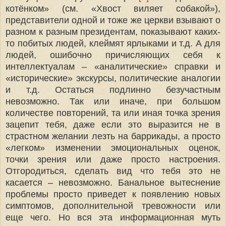
котёнком» (см. «Хвост виляет собакой»),
представители одной и тоже же церкви взывают о
разном к разным президентам, показывают каких-
то побитых людей, клеймят ярлыками и т.д. А для
людей, ошибочно причисляющих себя к
интеллектуалам – «аналитические» справки и
«исторические» экскурсы, политические аналогии
и т.д. Остаться подлинно безучастным
невозможно. Так или иначе, при большом
количестве повторений, та или иная точка зрения
зацепит тебя, даже если это выразится не в
страстном желании лезть на баррикады, а просто
«легком» изменении эмоциональных оценок,
точки зрения или даже просто настроения.
Отгородиться, сделать вид что тебя это не
касается – невозможно. Банальное вытеснение
проблемы просто приведет к появлению новых
симптомов, дополнительной тревожности или
еще чего. Но вся эта информационная муть