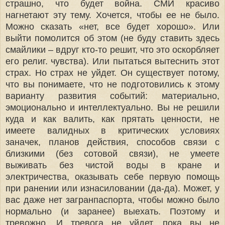
страшно, что будет война. СМИ красиво
нагнетают эту тему. Хочется, чтобы ее не было.
Можно сказать «нет, все будет хорошо». Или
выйти помолится об этом (не буду ставить здесь
смайлики – вдруг кто-то решит, что это оскорбляет
его религ. чувства). Или пытаться вытеснить этот
страх. Но страх не уйдет. Он существует потому,
что вы понимаете, что не подготовились к этому
варианту развития событий: материально,
эмоционально и интеллектуально. Вы не решили
куда и как валить, как прятать ценности, не
имеете валидных в критических условиях
заначек, планов действия, способов связи с
близкими (без сотовой связи), не умеете
выживать без чистой воды в кране и
электричества, оказывать себе первую помощь
при ранении или изнасиловании (да-да). Может, у
вас даже нет загранпаспорта, чтобы можно было
нормально (и заранее) выехать. Поэтому и
тревожно. И тревога не уйдет, пока вы не