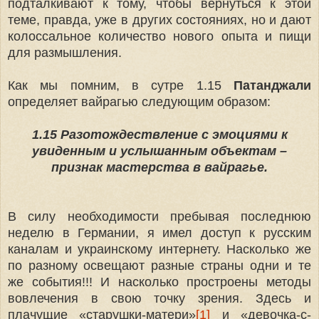
подталкивают к тому, чтобы вернуться к этой
теме, правда, уже в других состояниях, но и дают
колоссальное количество нового опыта и пищи
для размышления.
Как мы помним, в сутре 1.15
Патанджали
определяет вайрагью следующим образом:
1.15 Разотождествление с эмоциями к
увиденным и услышанным объектам –
признак мастерства в вайрагье.
В силу необходимости пребывая последнюю
неделю в Германии, я имел доступ к русским
каналам и украинскому интернету. Насколько же
по разному освещают разные страны одни и те
же события!!! И насколько простроены методы
вовлечения в свою точку зрения. Здесь и
плачущие «старушки-матери»
[1]
и «девочка-с-