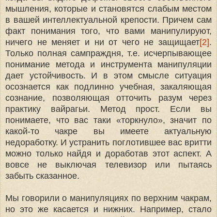
мышления, которые и становятся слабым местом
в вашей интеллектуальной крепости. Причем сам
факт понимания того, что вами манипулируют,
ничего не меняет и ни от чего не защищает
[2]
.
Только полная сампраждня, т.е. исчерпывающее
понимание метода и инструмента манипуляции
дает устойчивость. И в этом смысле ситуация
осознается как подлинно учебная, закаляющая
сознание, позволяющая отточить разум через
практику вайрагьи. Метод прост. Если вы
понимаете, что вас таки «торкнуло», значит по
какой-то чакре вы имеете актуальную
недоработку. И устранить поглотившее вас вритти
можно только найдя и доработав этот аспект. А
вовсе не выключая телевизор или пытаясь
забыть сказанное.
Мы говорили о манипуляциях по верхним чакрам,
но это же касается и нижних. Например, стало